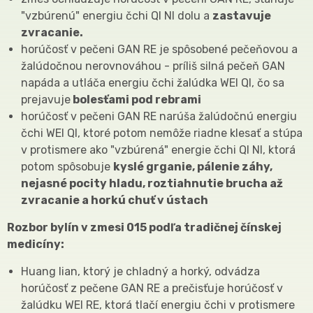
"vzbúrenú" energiu čchi QI NI dolu a
zastavuje
zvracanie.
horúčosť v pečeni GAN RE je spôsobené pečeňovou a
žalúdočnou nerovnováhou - príliš silná pečeň GAN
napáda a utláča energiu čchi žalúdka WEI QI, čo sa
prejavuje
bolesťami pod rebrami
horúčosť v pečeni GAN RE narúša žalúdočnú energiu
čchi WEI QI, ktoré potom nemôže riadne klesať a stúpa
v protismere ako "vzbúrená" energie čchi QI NI, ktorá
potom spôsobuje
kyslé grganie, pálenie záhy,
nejasné pocity hladu, roztiahnutie brucha až
zvracanie a horkú chuť v ústach
Rozbor bylín v zmesi 015 podľa tradičnej čínskej
medicíny:
Huang lian, ktorý je chladný a horký, odvádza
horúčosť z pečene GAN RE a prečisťuje horúčosť v
žalúdku WEI RE, ktorá tlačí energiu čchi v protismere