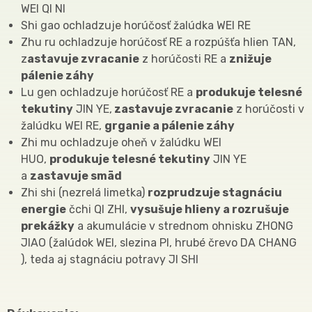
WEI QI NI
Shi gao ochladzuje horúčosť žalúdka WEI RE
Zhu ru ochladzuje horúčosť RE a rozpúšťa hlien TAN,
z
astavuje zvracanie
z horúčosti RE a
znižuje
pálenie záhy
Lu gen ochladzuje horúčosť RE a
produkuje telesné
tekutiny
JIN YE,
zastavuje zvracanie
z horúčosti v
žalúdku WEI RE,
grganie a pálenie záhy
Zhi mu ochladzuje oheň v žalúdku WEI
HUO,
produkuje telesné tekutiny
JIN YE
a
zastavuje smäd
Zhi shi (nezrelá limetka)
rozprudzuje stagnáciu
energie
čchi QI ZHI,
vysušuje hlieny a rozrušuje
prekážky
a akumulácie v strednom ohnisku ZHONG
JIAO (žalúdok WEI, slezina PI, hrubé črevo DA CHANG
), teda aj stagnáciu potravy JI SHI