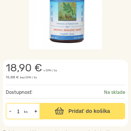
18,90
€
s DPH / ks
15,88 €
bez DPH / ks
Dostupnosť:
Na sklade
Pridať do košíka
ks