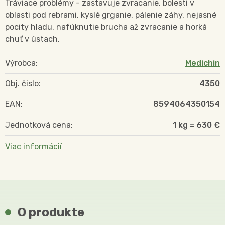
Tráviace problémy - zastavuje zvracanie, bolesti v
oblasti pod rebrami, kyslé grganie, pálenie záhy, nejasné
pocity hladu, nafúknutie brucha až zvracanie a horká
chuť v ústach.
Výrobca:
Medichin
Obj. čislo:
4350
EAN:
8594064350154
Jednotková cena:
1 kg = 630 €
Viac informácií
O produkte