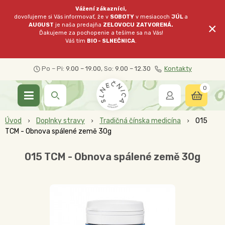
Vážení zákazníci,
dovoľujeme si Vás informovať, že v
SOBOTY
v mesiacoch
JÚL
a
×
AUGUST
je naša predajňa
ZELOVOCU
ZATVORENÁ.
Ďakujeme za pochopenie a tešíme sa na Vás!
Váš tím
BIO - SLNEČNICA
.
Po – Pi:
9.00 – 19.00
, So:
9.00 – 12.30
Kontakty
0
Úvod
Doplnky stravy
Tradičná čínska medicína
015
TCM - Obnova spálené země 30g
015 TCM - Obnova spálené země 30g