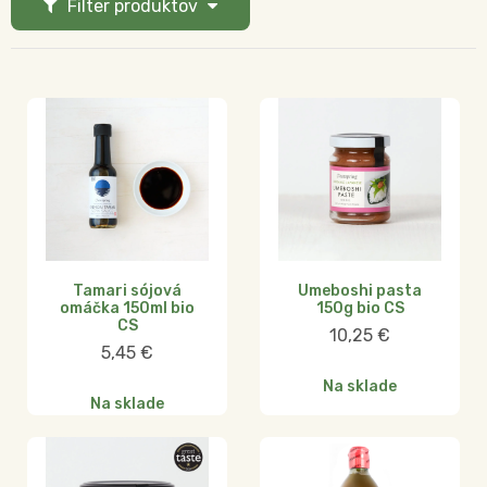
Filter produktov
Tamari sójová
Umeboshi pasta
omáčka 150ml bio
150g bio CS
CS
10,25
€
5,45
€
Na sklade
Na sklade