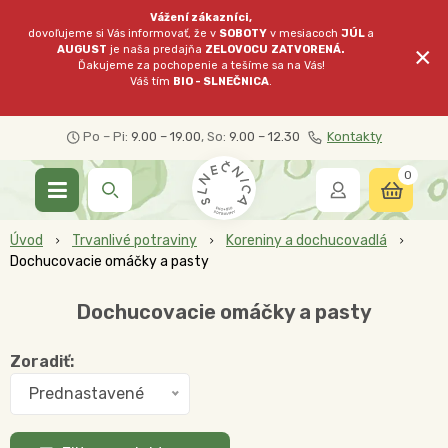
Vážení zákazníci,
dovoľujeme si Vás informovať, že v
SOBOTY
v mesiacoch
JÚL
a
×
AUGUST
je naša predajňa
ZELOVOCU
ZATVORENÁ.
Ďakujeme za pochopenie a tešíme sa na Vás!
Váš tím
BIO - SLNEČNICA
.
Po – Pi:
9.00 – 19.00
, So:
9.00 – 12.30
Kontakty
0
Úvod
Trvanlivé potraviny
Koreniny a dochucovadlá
Dochucovacie omáčky a pasty
Dochucovacie omáčky a pasty
Zoradiť:
Prednastavené