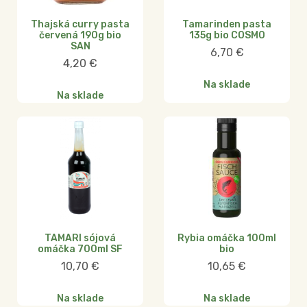
Thajská curry pasta
Tamarinden pasta
červená 190g bio
135g bio COSMO
SAN
6,70
€
4,20
€
Na sklade
Na sklade
TAMARI sójová
Rybia omáčka 100ml
omáčka 700ml SF
bio
10,70
€
10,65
€
Na sklade
Na sklade