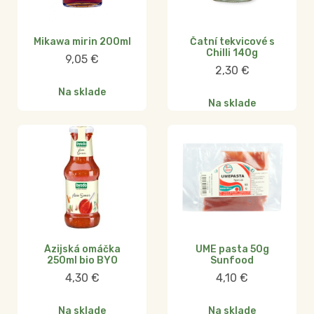
Mikawa mirin 200ml
Čatní tekvicové s
Chilli 140g
9,05
€
2,30
€
Na sklade
Na sklade
Ázijská omáčka
UME pasta 50g
250ml bio BYO
Sunfood
4,30
€
4,10
€
Na sklade
Na sklade