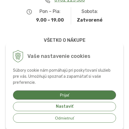
Pon – Pia:
Sobota:
9.00 – 19.00
Zatvorené
VŠETKO O NÁKUPE
Obchodné podmienky
Vaše nastavenie cookies
Možnosti dopravy a platby
Súbory cookie nám pomáhajú pri poskytovaní služieb
Ochrana osobných údajov
pre vás. Umožňujú spoznať a zapamätať si vaše
preferencie.
Používanie cookies
Prijať
Nastaviť
© 2026 Bio potraviny, zdravá výživa a doplnky •
tvorba eshopu cez
Odmietnuť
UNIobchod
,
webhosting
spoločnosti
WEBYGROUP