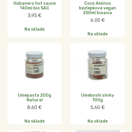
Habanero hot sauce
Coco Aminos
140ml bio SAC
bezlepková vegan
250ml bioasia
3,95
€
6,05
€
Na sklade
Na sklade
Umepasta 200g
Umeboshi slivky
Natural
100g
8,60
€
5,60
€
Na sklade
Na sklade