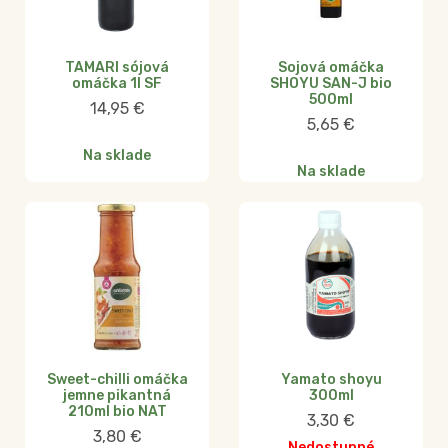
TAMARI sójová
Sojová omáčka
omáčka 1l SF
SHOYU SAN-J bio
500ml
14,95
€
5,65
€
Na sklade
Na sklade
Sweet-chilli omáčka
Yamato shoyu
jemne pikantná
300ml
210ml bio NAT
3,30
€
3,80
€
Nedostupné