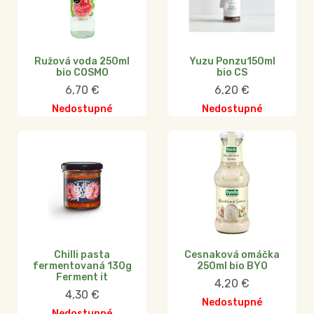
Ružová voda 250ml
Yuzu Ponzu150ml
bio COSMO
bio CS
6,70
€
6,20
€
Nedostupné
Nedostupné
Chilli pasta
Cesnaková omáčka
fermentovaná 130g
250ml bio BYO
Ferment it
4,20
€
4,30
€
Nedostupné
Nedostupné