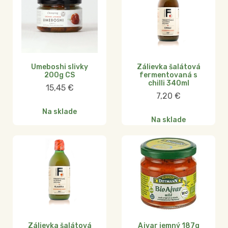
Umeboshi slivky
Zálievka šalátová
200g CS
fermentovaná s
chilli 340ml
15,45
€
7,20
€
Na sklade
Na sklade
Zálievka šalátová
Ajvar jemný 187g