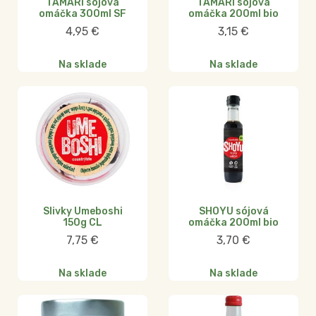
TAMARI sójová
TAMARI sójová
omáčka 300ml SF
omáčka 200ml bio
4,95
€
3,15
€
Na sklade
Na sklade
Slivky Umeboshi
SHOYU sójová
150g CL
omáčka 200ml bio
7,75
€
3,70
€
Na sklade
Na sklade