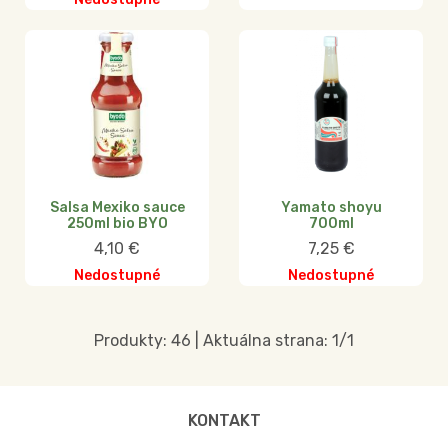
Salsa Mexiko sauce
Yamato shoyu
250ml bio BYO
700ml
4,10
€
7,25
€
Nedostupné
Nedostupné
Produkty:
46
| Aktuálna strana:
1
/
1
KONTAKT