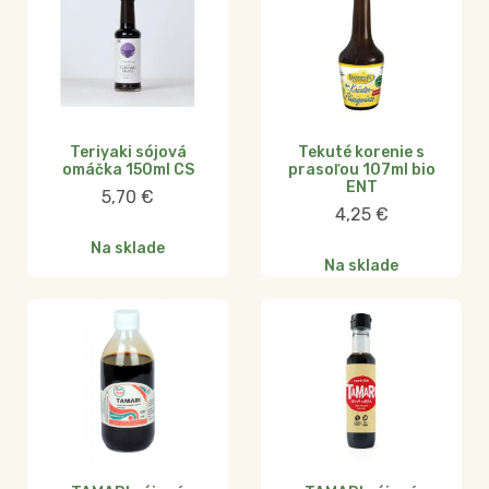
Teriyaki sójová
Tekuté korenie s
omáčka 150ml CS
prasoľou 107ml bio
ENT
5,70
€
4,25
€
Na sklade
Na sklade