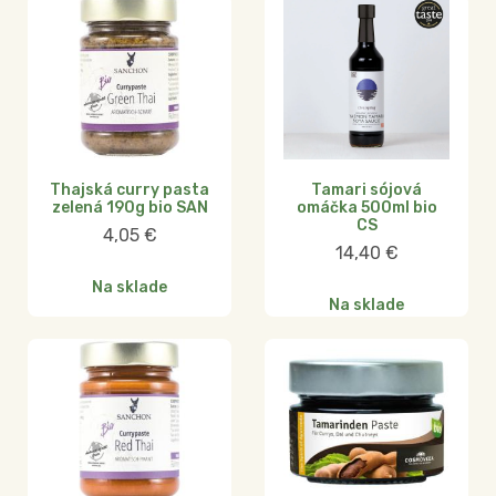
Thajská curry pasta
Tamari sójová
zelená 190g bio SAN
omáčka 500ml bio
CS
4,05
€
14,40
€
Na sklade
Na sklade