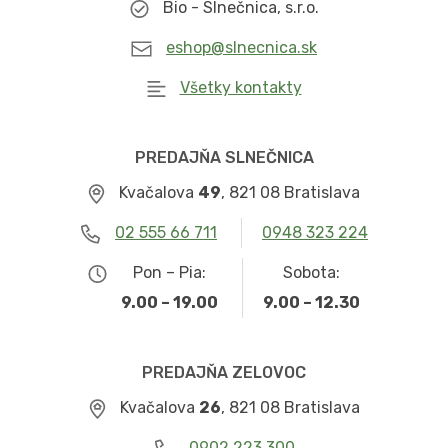
Bio - Slnečnica, s.r.o.
eshop@slnecnica.sk
Všetky kontakty
PREDAJŇA SLNEČNICA
Kvačalova
49
, 821 08 Bratislava
02 555 66 711
0948 323 224
Pon – Pia:
Sobota:
9.00 – 19.00
9.00 – 12.30
PREDAJŇA ZELOVOC
Kvačalova
26
, 821 08 Bratislava
0902 223 300