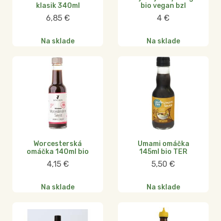
klasik 340ml
bio vegan bzl
6,85
€
4
€
Na sklade
Na sklade
Worcesterská
Umami omáčka
omáčka 140ml bio
145ml bio TER
4,15
€
5,50
€
Na sklade
Na sklade