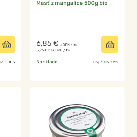
Masť z mangalice 500g bio
6,85
€
s DPH / ks
5,76 €
bez DPH / ks
Na sklade
slo:
5085
Obj. čislo:
1722