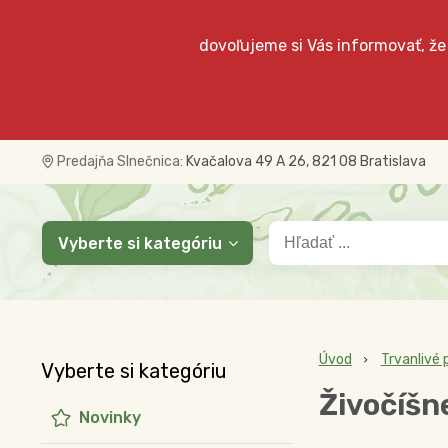
dovoľujeme si Vás informovať, že
Predajňa Slnečnica:
Kvačalova 49 A 26, 821 08 Bratislava
Vyberte si kategóriu
Úvod
Trvanlivé 
Vyberte si kategóriu
Živočíšne
Novinky