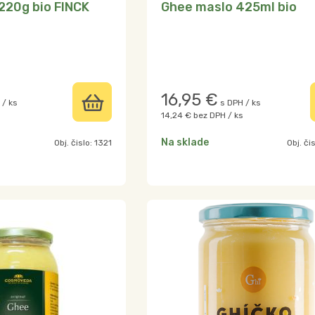
220g bio FINCK
Ghee maslo 425ml bio
16,95
€
 / ks
s DPH / ks
14,24 €
bez DPH / ks
Na sklade
Obj. čislo:
1321
Obj. či