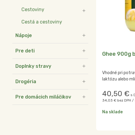
Cestoviny
Cestá a cestoviny
Nápoje
Pre deti
Ghee 900g b
Doplnky stravy
Vhodné pri potrav
laktózu alebo ml
Drogéria
40,50
€
s 
Pre domácich miláčikov
34,03 €
bez DPH / 
Na sklade