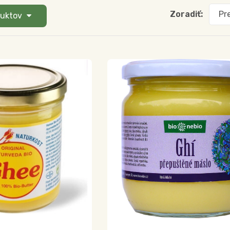
Zoradiť:
Pr
duktov