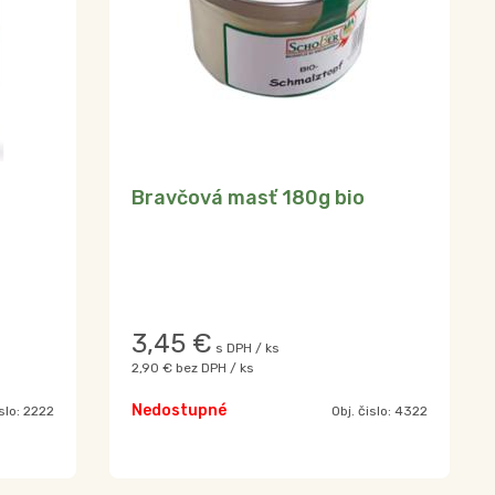
Bravčová masť 180g bio
3,45
€
s DPH / ks
2,90 €
bez DPH / ks
Nedostupné
islo:
2222
Obj. čislo:
4322