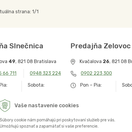
tuálna strana:
1
/
1
ňa Slnečnica
Predajňa Zelovoc
lova
49
, 821 08 Bratislava
Kvačalova
26
, 821 08 B
5 66 711
0948 323 224
0902 223 300
Pia:
Sobota:
Pon – Pia:
Sobo
– 19.00
9.00 – 12.30
9.00 – 19.00
Zat
Vaše nastavenie cookies
Súbory cookie nám pomáhajú pri poskytovaní služieb pre vás.
Umožňujú spoznať a zapamätať si vaše preferencie.