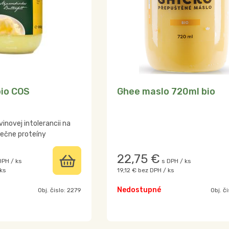
io COS
Ghee maslo 720ml bio
inovej intolerancii na
iečne proteíny
22,75
€
DPH / ks
s DPH / ks
ks
19,12 €
bez DPH / ks
Nedostupné
Obj. čislo:
2279
Obj. č