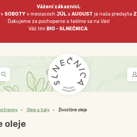
Vážení zákazníci,
 v
SOBOTY
v mesiacoch
JÚL
a
AUGUST
je naša predajňa
Z
Ďakujeme za pochopenie a tešíme sa na Vás!
Váš tím
BIO - SLNEČNICA
.
potraviny
Oleje a tuky
Živočíšne oleje
 oleje