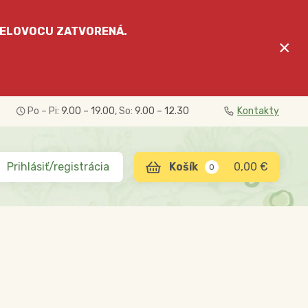
ELOVOCU
ZATVORENÁ.
×
Po – Pi:
9.00 – 19.00
, So:
9.00 – 12.30
Kontakty
Prihlásiť/registrácia
0,00 €
0