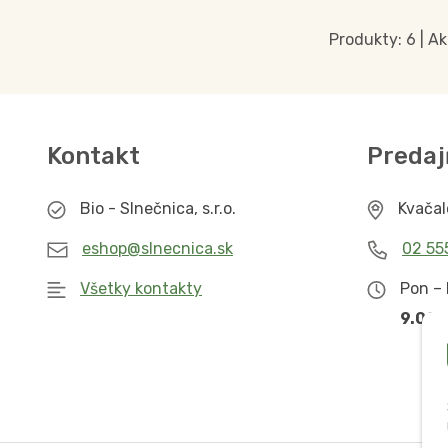
Produkty:
6
| Ak
Kontakt
Predaj
Bio - Slnečnica, s.r.o.
Kvača
eshop@slnecnica.sk
02 55
Všetky kontakty
Pon – 
9.00 