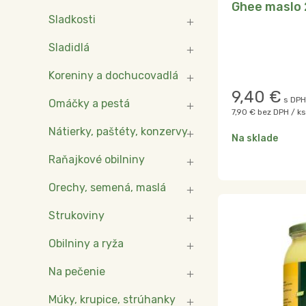
Ghee maslo 
Sladkosti
Sladidlá
Koreniny a dochucovadlá
9,40
€
s DPH
Omáčky a pestá
7,90 €
bez DPH / ks
Nátierky, paštéty, konzervy
Na sklade
Raňajkové obilniny
Orechy, semená, maslá
Strukoviny
Obilniny a ryža
Na pečenie
Múky, krupice, strúhanky