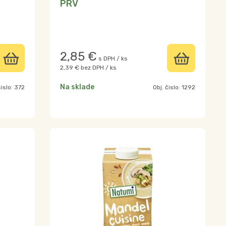
PRV
2,85
€
s DPH / ks
2,39 €
bez DPH / ks
Na sklade
čislo:
372
Obj. čislo:
1292