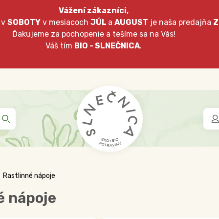
Vážení zákazníci,
 v
SOBOTY
v mesiacoch
JÚL
a
AUGUST
je naša predajňa
Z
Ďakujeme za pochopenie a tešíme sa na Vás!
Váš tím
BIO - SLNEČNICA
.
Rastlinné nápoje
é nápoje