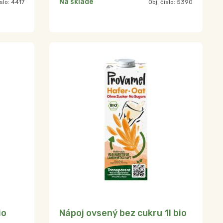
Na sklade
islo:
4417
Obj. čislo:
5390
io
Nápoj ovsený bez cukru 1l bio