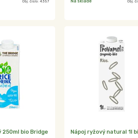
Na sklade
Obj. čislo:
4357
Obj. č
ý 250ml bio Bridge
Nápoj ryžový natural 1l b