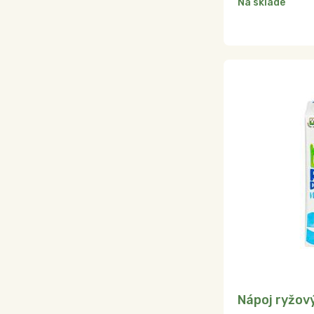
Na sklade
Nápoj ryžov