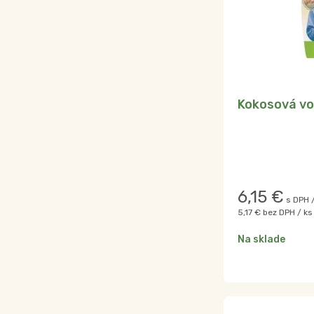
Kokosová vo
6,15
€
s DPH 
5,17 €
bez DPH / ks
Na sklade