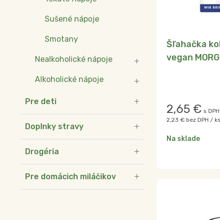
Sušené nápoje
Smotany
Šľahačka ko
vegan MORG
Nealkoholické nápoje
Alkoholické nápoje
Pre deti
2,65
€
s DPH
2,23 €
bez DPH / k
Doplnky stravy
Na sklade
Drogéria
Pre domácich miláčikov