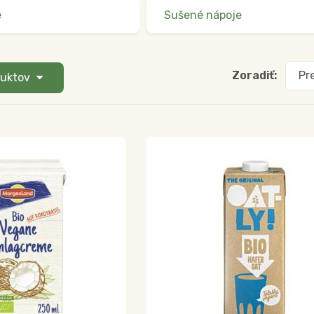
e
Sušené nápoje
Zoradiť:
Pr
duktov