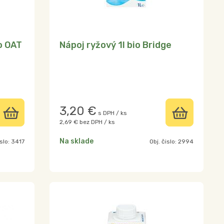
o OAT
Nápoj ryžový 1l bio Bridge
3,20
€
s DPH / ks
2,69 €
bez DPH / ks
Na sklade
islo:
3417
Obj. čislo:
2994