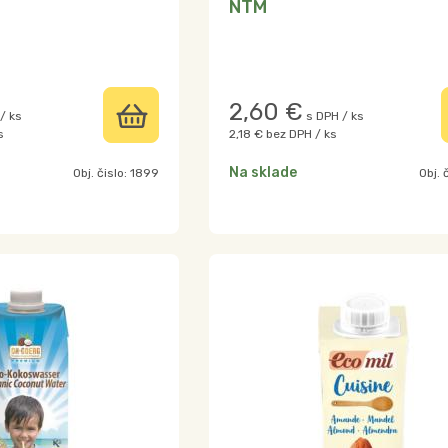
NTM
2,60
€
/ ks
s DPH / ks
s
2,18 €
bez DPH / ks
Na sklade
Obj. čislo:
1899
Obj. 