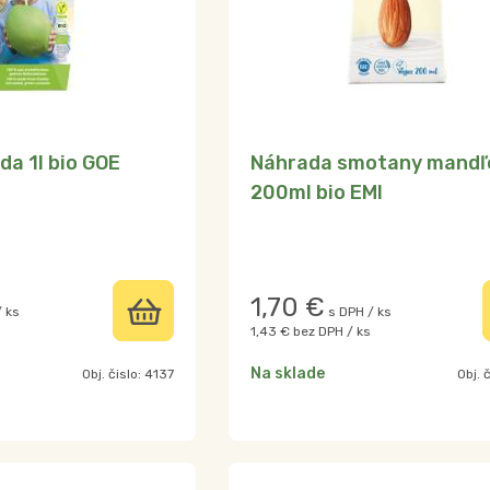
da 1l bio GOE
Náhrada smotany mandľ
200ml bio EMI
1,70
€
/ ks
s DPH / ks
1,43 €
bez DPH / ks
Na sklade
Obj. čislo:
4137
Obj. 