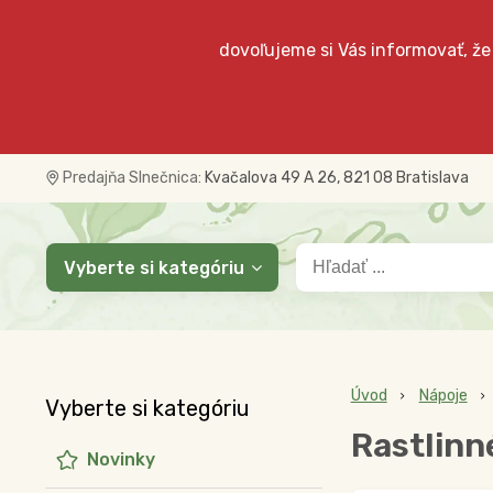
dovoľujeme si Vás informovať, že
Predajňa Slnečnica:
Kvačalova 49 A 26, 821 08 Bratislava
Vyberte si kategóriu
Úvod
Nápoje
Vyberte si kategóriu
Rastlinn
Novinky