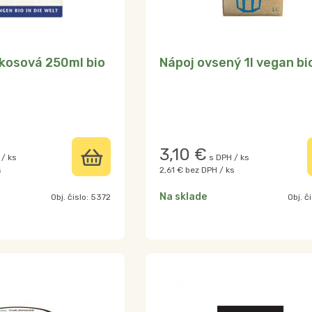
kosová 250ml bio
Nápoj ovsený 1l vegan bi
3,10
€
 / ks
s DPH / ks
s
2,61 €
bez DPH / ks
Na sklade
Obj. čislo:
5372
Obj. č