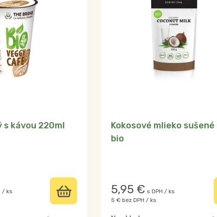
ý s kávou 220ml
Kokosové mlieko sušené
bio
5,95
€
 / ks
s DPH / ks
5 €
bez DPH / ks