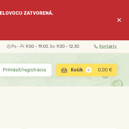
ELOVOCU
ZATVORENÁ.
×
Po – Pi:
9.00 – 19.00
, So:
9.00 – 12.30
Kontakty
Prihlásiť/registrácia
0,00 €
0