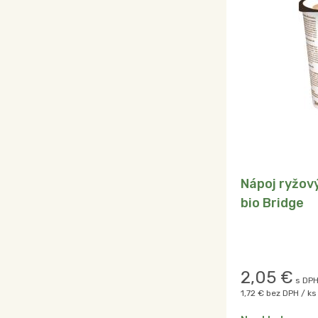
Nápoj ryžov
bio Bridge
2,05
€
s DPH
1,72 €
bez DPH / ks