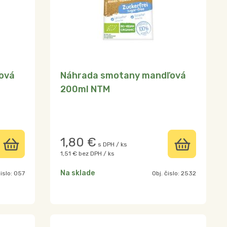
ová
Náhrada smotany mandľová
200ml NTM
1,80
€
s DPH / ks
1,51 €
bez DPH / ks
Na sklade
čislo:
057
Obj. čislo:
2532