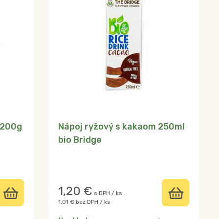
 200g
Nápoj ryžový s kakaom 250ml
bio Bridge
1,20
€
s DPH / ks
1,01 €
bez DPH / ks