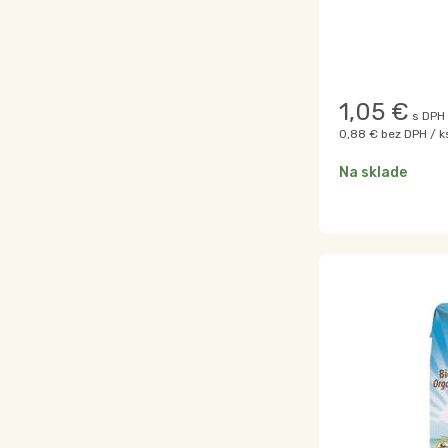
1,05
€
s DPH 
0,88 €
bez DPH / k
Na sklade