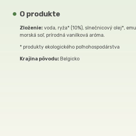
O produkte
Zloženie:
voda, ryža* (10%), slnečnicový olej*, emul
morská soľ, prírodná vanilková aróma.
* produkty ekologického poľnohospodárstva
Krajina pôvodu:
Belgicko