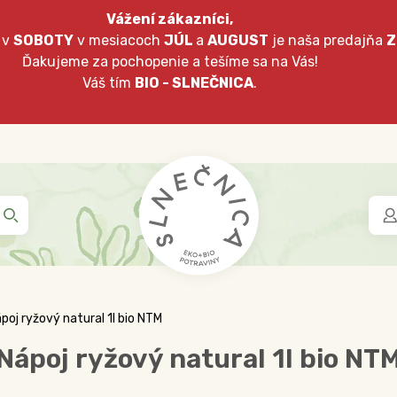
Vážení zákazníci,
 v
SOBOTY
v mesiacoch
JÚL
a
AUGUST
je naša predajňa
Z
Ďakujeme za pochopenie a tešíme sa na Vás!
Váš tím
BIO - SLNEČNICA
.
poj ryžový natural 1l bio NTM
Nápoj ryžový natural 1l bio NT