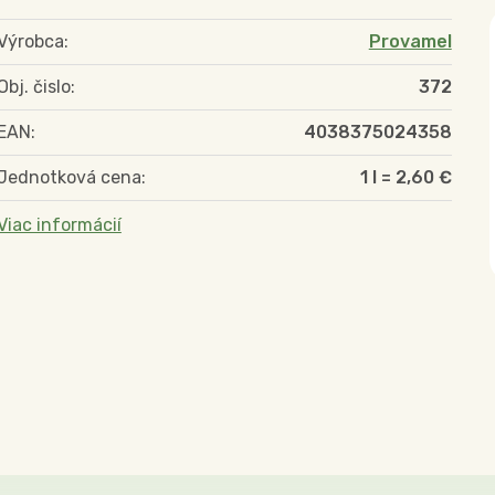
Výrobca:
Provamel
Obj. čislo:
372
EAN:
4038375024358
Jednotková cena:
1 l = 2,60 €
Viac informácií