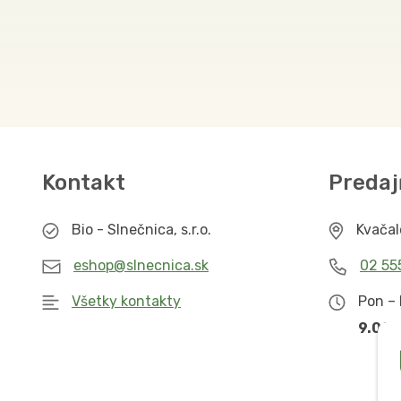
Kontakt
Predaj
Bio - Slnečnica, s.r.o.
Kvača
eshop@slnecnica.sk
02 55
Všetky kontakty
Pon – 
9.00 