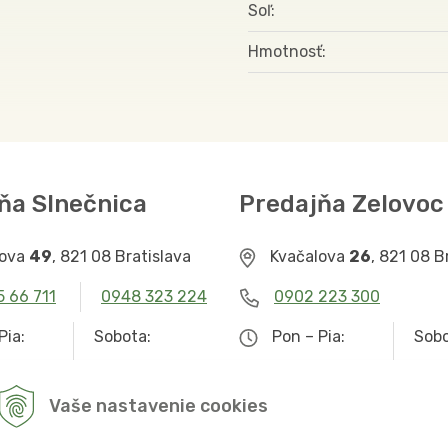
Soľ
Hmotnosť
ňa Slnečnica
Predajňa Zelovoc
lova
49
, 821 08 Bratislava
Kvačalova
26
, 821 08 B
5 66 711
0948 323 224
0902 223 300
Pia:
Sobota:
Pon – Pia:
Sobo
– 19.00
9.00 – 12.30
9.00 – 19.00
Zat
Vaše nastavenie cookies