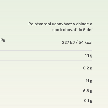
Po otvorení uchovávať v chlade a
spotrebovať do 5 dní
00g
227 kJ / 54 kcal
1,1 g
0,2 g
11 g
6,5 g
0,1 g