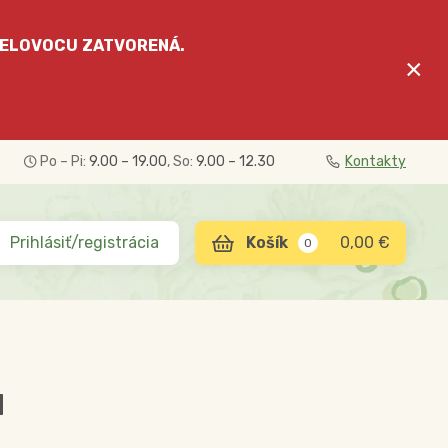
ELOVOCU
ZATVORENÁ.
×
Po – Pi:
9.00 – 19.00
, So:
9.00 – 12.30
Kontakty
Prihlásiť/registrácia
0,00 €
0
M