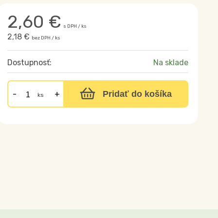
2,60
€
s DPH / ks
2,18 €
bez DPH / ks
Dostupnosť:
Na sklade
Pridať do košíka
ks