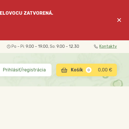
ELOVOCU
ZATVORENÁ.
×
Po – Pi:
9.00 – 19.00
, So:
9.00 – 12.30
Kontakty
Prihlásiť/registrácia
0,00 €
0