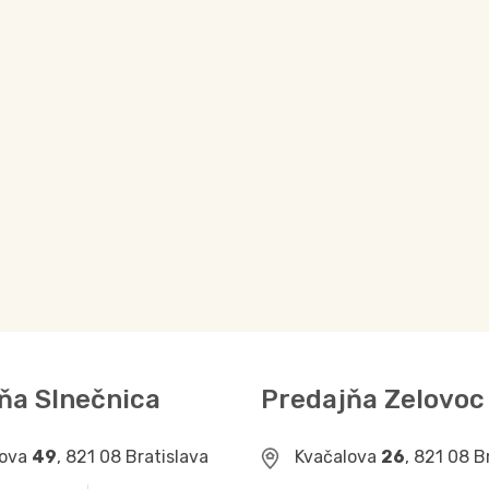
ňa Slnečnica
Predajňa Zelovoc
lova
49
, 821 08 Bratislava
Kvačalova
26
, 821 08 B