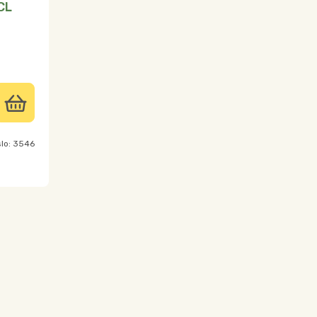
CL
slo:
3546