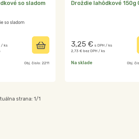
ôdkové so sladom
Droždie lahôdkové 150g 
ie so sladom
3,25
€
 / ks
s DPH / ks
s
2,73 €
bez DPH / ks
Na sklade
Obj. čislo:
2211
Obj. či
tuálna strana:
1
/
1