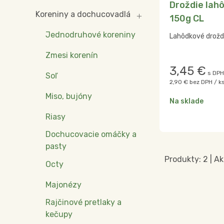
Droždie lah
Koreniny a dochucovadlá
150g CL
Jednodruhové koreniny
Lahôdkové drožd
Zmesi korenín
3,45
€
s DPH
Soľ
2,90 €
bez DPH / k
Miso, bujóny
Na sklade
Riasy
Dochucovacie omáčky a
pasty
Produkty:
2
| Ak
Octy
Majonézy
Rajčinové pretlaky a
kečupy