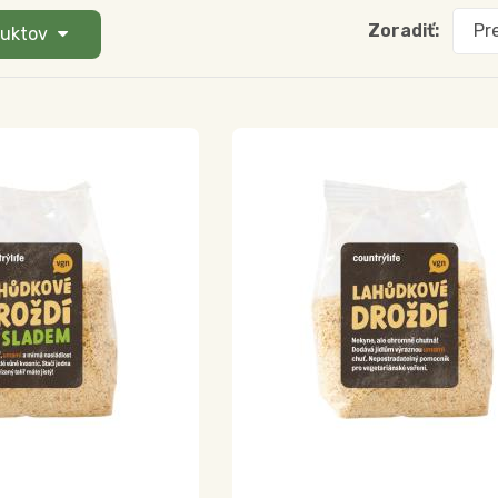
Zoradiť:
Pr
duktov