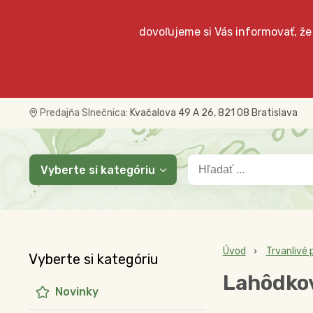
dovoľujeme si Vás informovať, že
Predajňa Slnečnica:
Kvačalova 49 A 26, 821 08 Bratislava
Vyberte si kategóriu
Úvod
Trvanlivé 
Vyberte si kategóriu
Lahôdkov
Novinky