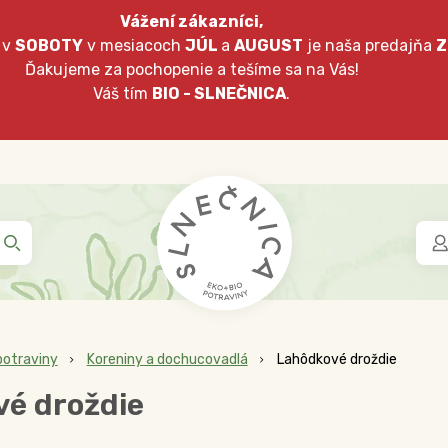
Vážení zákazníci,
 v
SOBOTY
v mesiacoch
JÚL
a
AUGUST
je naša predajňa
Z
Ďakujeme za pochopenie a tešíme sa na Vás!
Váš tím
BIO - SLNEČNICA
.
potraviny
Koreniny a dochucovadlá
Lahôdkové droždie
é droždie