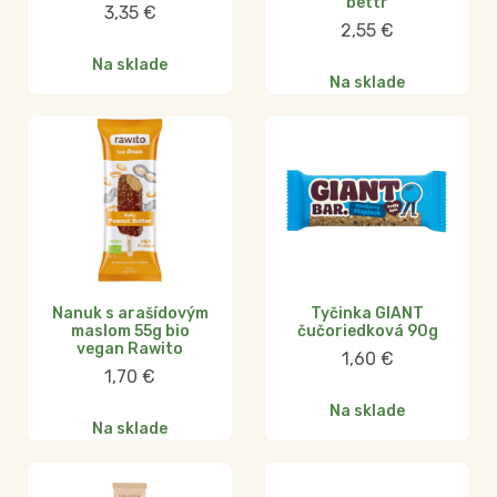
bettr
3,35
€
2,55
€
Na sklade
Na sklade
Nanuk s arašídovým
Tyčinka GIANT
maslom 55g bio
čučoriedková 90g
vegan Rawito
1,60
€
1,70
€
Na sklade
Na sklade