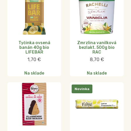
Tyčinka ovsená
Zmrzlina vanilková
banán 40g bio
bezlakt. 500g bio
LIFEBAR
RAC
1,70
€
8,70
€
Na sklade
Na sklade
Novinka