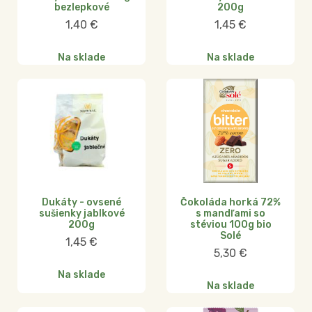
bezlepkové
200g
1,40
€
1,45
€
Na sklade
Na sklade
Dukáty - ovsené
Čokoláda horká 72%
sušienky jablkové
s mandľami so
200g
stéviou 100g bio
Solé
1,45
€
5,30
€
Na sklade
Na sklade