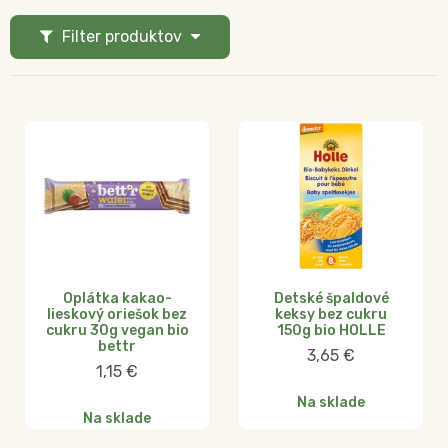
Filter produktov
Oplátka kakao-
Detské špaldové
lieskový oriešok bez
keksy bez cukru
cukru 30g vegan bio
150g bio HOLLE
bettr
3,65
€
1,15
€
Na sklade
Na sklade