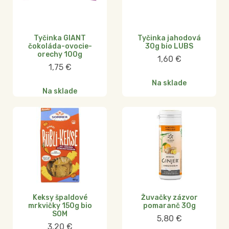
Tyčinka GIANT
Tyčinka jahodová
čokoláda-ovocie-
30g bio LUBS
orechy 100g
1,60
€
1,75
€
Na sklade
Na sklade
Keksy špaldové
Žuvačky zázvor
mrkvičky 150g bio
pomaranč 30g
SOM
5,80
€
3,20
€