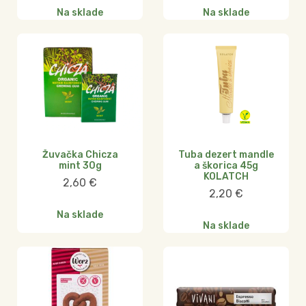
Na sklade
Na sklade
Žuvačka Chicza
Tuba dezert mandle
mint 30g
a škorica 45g
KOLATCH
2,60
€
2,20
€
Na sklade
Na sklade