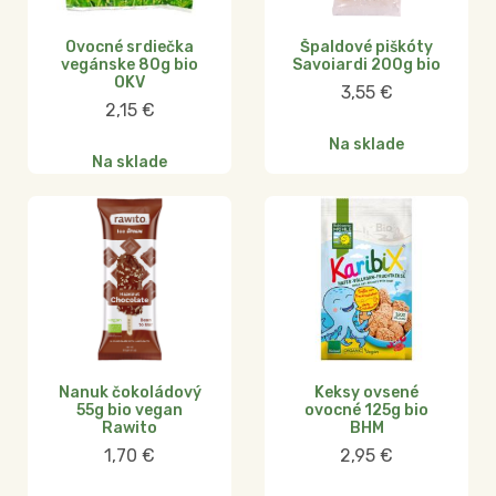
Ovocné srdiečka
Špaldové piškóty
vegánske 80g bio
Savoiardi 200g bio
OKV
3,55
€
2,15
€
Na sklade
Na sklade
Nanuk čokoládový
Keksy ovsené
55g bio vegan
ovocné 125g bio
Rawito
BHM
1,70
€
2,95
€