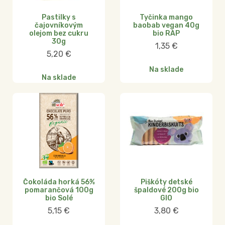
Pastilky s
Tyčinka mango
čajovníkovým
baobab vegan 40g
olejom bez cukru
bio RAP
30g
1,35
€
5,20
€
Na sklade
Na sklade
Čokoláda horká 56%
Piškóty detské
pomarančová 100g
špaldové 200g bio
bio Solé
GIO
5,15
€
3,80
€