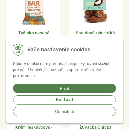
Tyčinka ovsená
Špaldové zvieratká
+protein slaný
kakaové 100g bio
karamel 40g bio
2,55
€
LIFEBAR
Vaše nastavenie cookies
1,65
€
Na sklade
Súbory cookie nám pomáhajú pri poskytovaní služieb
Na sklade
pre vás. Umožňujú spoznať a zapamätať si vaše
preferencie.
Prijať
Nastaviť
Odmietnuť
Krém lieskovcovo-
Žuvačka Chicza