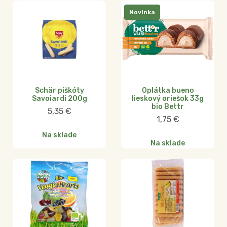
Novinka
Schär piškóty
Oplátka bueno
Savoiardi 200g
lieskový oriešok 33g
bio Bettr
5,35
€
1,75
€
Na sklade
Na sklade