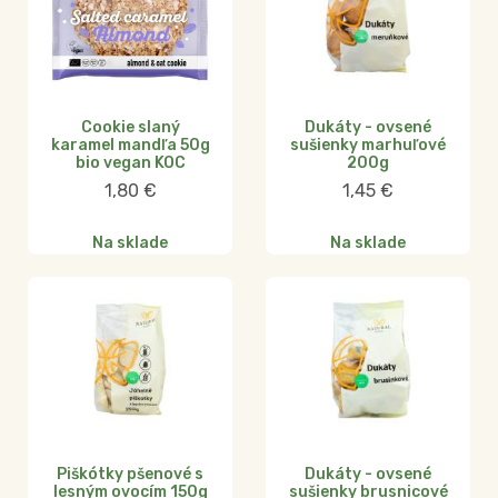
Cookie slaný
Dukáty - ovsené
karamel mandľa 50g
sušienky marhuľové
bio vegan KOC
200g
1,80
€
1,45
€
Na sklade
Na sklade
Piškótky pšenové s
Dukáty - ovsené
lesným ovocím 150g
sušienky brusnicové