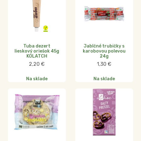
Tuba dezert
Jablčné trubičky s
lieskový oriešok 45g
karobovou polevou
KOLATCH
24g
2,20
€
1,30
€
Na sklade
Na sklade