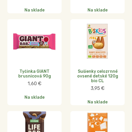
Na sklade
Na sklade
Tyčinka GIANT
Sušienky celozrnné
brusnicová 90g
ovsené detské 120g
bio CL
1,60
€
3,95
€
Na sklade
Na sklade