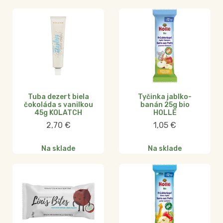
Tuba dezert biela
Tyčinka jablko-
čokoláda s vanilkou
banán 25g bio
45g KOLATCH
HOLLE
2,70
€
1,05
€
Na sklade
Na sklade