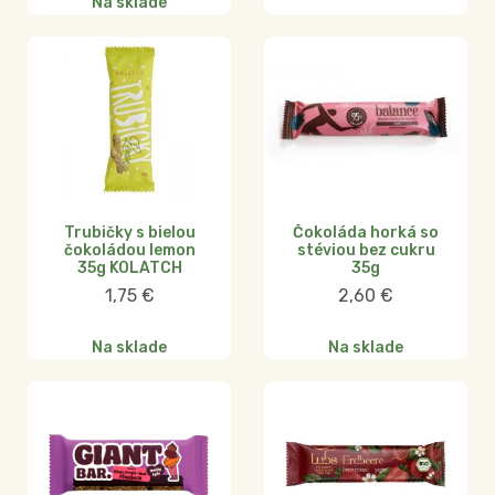
Na sklade
Trubičky s bielou
Čokoláda horká so
čokoládou lemon
stéviou bez cukru
35g KOLATCH
35g
1,75
€
2,60
€
Na sklade
Na sklade