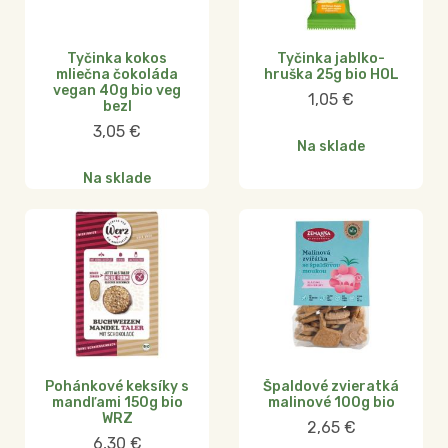
Tyčinka kokos
Tyčinka jablko-
mliečna čokoláda
hruška 25g bio HOL
vegan 40g bio veg
1,05
€
bezl
3,05
€
Na sklade
Na sklade
Pohánkové keksíky s
Špaldové zvieratká
mandľami 150g bio
malinové 100g bio
WRZ
2,65
€
6,30
€