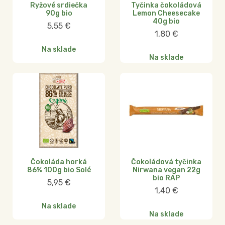
Ryžové srdiečka
Tyčinka čokoládová
90g bio
Lemon Cheesecake
40g bio
5,55
€
1,80
€
Na sklade
Na sklade
Čokoláda horká
Čokoládová tyčinka
86% 100g bio Solé
Nirwana vegan 22g
bio RAP
5,95
€
1,40
€
Na sklade
Na sklade