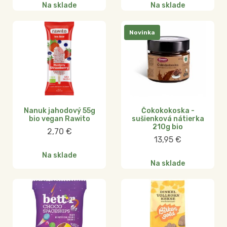
Na sklade
Na sklade
Novinka
Nanuk jahodový 55g
Čokokokoska -
bio vegan Rawito
sušienková nátierka
210g bio
2,70
€
13,95
€
Na sklade
Na sklade