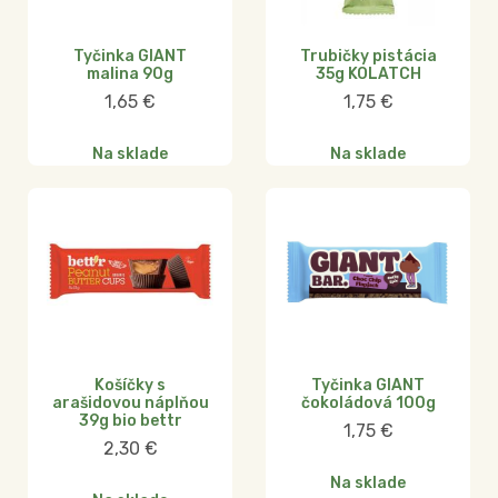
Tyčinka GIANT
Trubičky pistácia
malina 90g
35g KOLATCH
1,65
€
1,75
€
Na sklade
Na sklade
Košíčky s
Tyčinka GIANT
arašidovou náplňou
čokoládová 100g
39g bio bettr
1,75
€
2,30
€
Na sklade