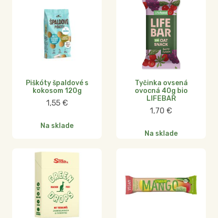
Piškóty špaldové s
Tyčinka ovsená
kokosom 120g
ovocná 40g bio
LIFEBAR
1,55
€
1,70
€
Na sklade
Na sklade