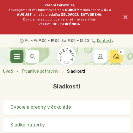
Vážení zákazníci,
dovoľujeme si Vás informovať, že v
SOBOTY
v mesiacoch
JÚL
a
×
AUGUST
je naša predajňa
ZELOVOCU
ZATVORENÁ.
Ďakujeme za pochopenie a tešíme sa na Vás!
Váš tím
BIO - SLNEČNICA
.
Po – Pi:
9.00 – 19.00
, So:
9.00 – 12.30
Kontakty
0
Úvod
Trvanlivé potraviny
Sladkosti
Sladkosti
Ovocie a orechy v čokoláde
Sladké nátierky