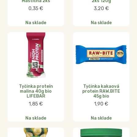
Masticha 2ks
2ks 120g
0,35
€
3,20
€
Na sklade
Na sklade
Tyčinka proteín
Tyčinka kakaová
malina 40g bio
protein RAW.BITE
LIFEBAR
45g bio
1,85
€
1,90
€
Na sklade
Na sklade