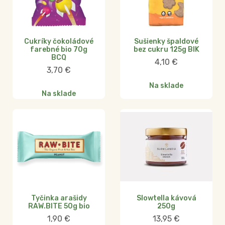
Cukríky čokoládové
Sušienky špaldové
farebné bio 70g
bez cukru 125g BIK
BCQ
4,10
€
3,70
€
Na sklade
Na sklade
Tyčinka arašidy
Slowtella kávová
RAW.BITE 50g bio
250g
1,90
€
13,95
€