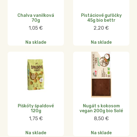
Chalva vanilková
Pistáciové guľôčky
70g
45g bio bettr
1,05
€
2,20
€
Na sklade
Na sklade
Piškóty špaldové
Nugát s kokosom
120g
vegan 200g bio Solé
1,75
€
8,50
€
Na sklade
Na sklade