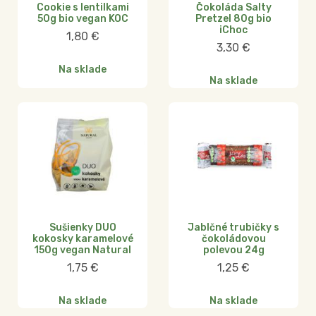
Cookie s lentilkami
Čokoláda Salty
50g bio vegan KOC
Pretzel 80g bio
iChoc
1,80
€
3,30
€
Na sklade
Na sklade
Sušienky DUO
Jablčné trubičky s
kokosky karamelové
čokoládovou
150g vegan Natural
polevou 24g
1,75
€
1,25
€
Na sklade
Na sklade