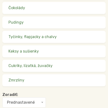
Čokolády
Pudingy
Tyčinky, flapjacky a chalvy
Keksy a sušienky
Cukríky, lízatká, žuvačky
Zmrzliny
Zoradiť:
Prednastavené