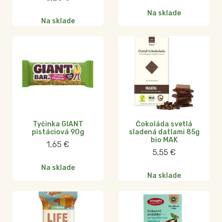
Na sklade
Na sklade
Tyčinka GIANT
Čokoláda svetlá
pistáciová 90g
sladená datlami 85g
bio MAK
1,65
€
5,55
€
Na sklade
Na sklade