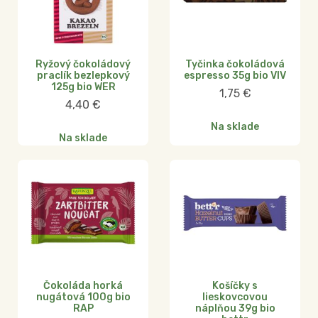
Ryžový čokoládový
Tyčinka čokoládová
praclík bezlepkový
espresso 35g bio VIV
125g bio WER
1,75
€
4,40
€
Na sklade
Na sklade
Čokoláda horká
Košíčky s
nugátová 100g bio
lieskovcovou
RAP
náplňou 39g bio