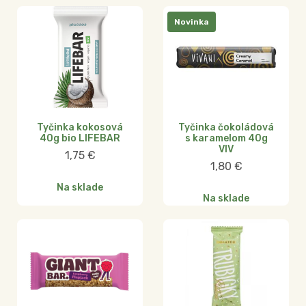
Novinka
Tyčinka kokosová
Tyčinka čokoládová
40g bio LIFEBAR
s karamelom 40g
VIV
1,75
€
1,80
€
Na sklade
Na sklade