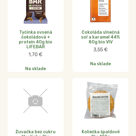
Tyčinka ovsená
Čokoláda slnečná
čokoládová +
soľ a karamel 44%
proteín 40g bio
80g bio VIV
LIFEBAR
3,55
€
1,70
€
Na sklade
Na sklade
Žuvačka bez cukru
Koliečka špaldové