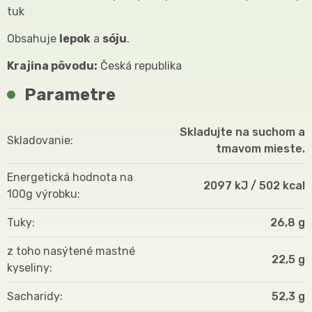
tuk
Obsahuje
lepok
a
sóju
.
Krajina pôvodu:
Česká republika
Parametre
Skladujte na suchom a
Skladovanie
tmavom mieste.
Energetická hodnota na
2097 kJ / 502 kcal
100g výrobku
Tuky
26,8 g
z toho nasýtené mastné
22,5 g
kyseliny
Sacharidy
52,3 g