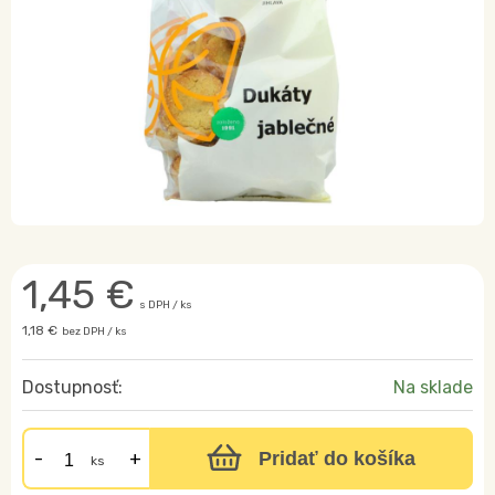
1,45
€
s DPH / ks
1,18 €
bez DPH / ks
Dostupnosť:
Na sklade
Pridať do košíka
ks