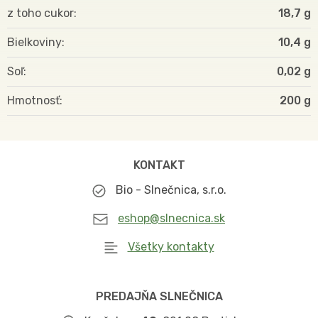
z toho cukor
18,7 g
Bielkoviny
10,4 g
Soľ
0,02 g
Hmotnosť
200
KONTAKT
Bio - Slnečnica, s.r.o.
eshop@slnecnica.sk
Všetky kontakty
PREDAJŇA SLNEČNICA