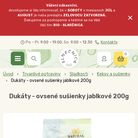
Vážení zákazníci,
dovoľujeme si Vás informovať, že v
SOBOTY
v mesiacoch
JÚL
a
×
AUGUST
je naša predajňa
ZELOVOCU
ZATVORENÁ.
Ďakujeme za pochopenie a tešíme sa na Vás!
Váš tím
BIO - SLNEČNICA
.
Po – Pi:
9.00 – 19.00
, So:
9.00 – 12.30
Kontakty
0
Úvod
Trvanlivé potraviny
Sladkosti
Keksy a sušienky
Dukáty - ovsené sušienky jablkové 200g
Dukáty - ovsené sušienky jablkové 200g