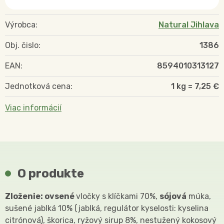
Výrobca:
Natural Jihlava
Obj. čislo:
1386
EAN:
8594010313127
Jednotková cena:
1 kg = 7,25 €
Viac informácií
O produkte
Zloženie: ovsené
vločky s klíčkami 70%,
sójová
múka,
sušené jablká 10% (jablká, regulátor kyselosti: kyselina
citrónová), škorica, ryžový sirup 8%, nestužený kokosový