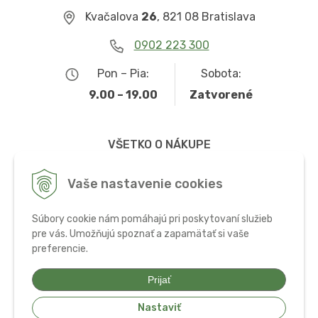
Kvačalova
26
, 821 08 Bratislava
0902 223 300
Pon – Pia:
Sobota:
9.00 – 19.00
Zatvorené
VŠETKO O NÁKUPE
Obchodné podmienky
Vaše nastavenie cookies
Možnosti dopravy a platby
Súbory cookie nám pomáhajú pri poskytovaní služieb
Ochrana osobných údajov
pre vás. Umožňujú spoznať a zapamätať si vaše
preferencie.
Používanie cookies
Prijať
Nastaviť