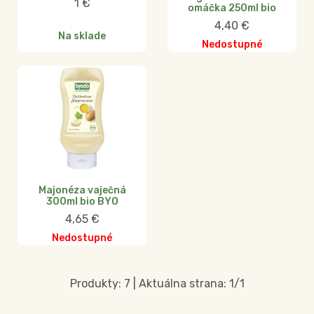
1
€
omáčka 250ml bio
4,40
€
Na sklade
Nedostupné
Majonéza vaječná
300ml bio BYO
4,65
€
Nedostupné
Produkty:
7
| Aktuálna strana:
1
/
1