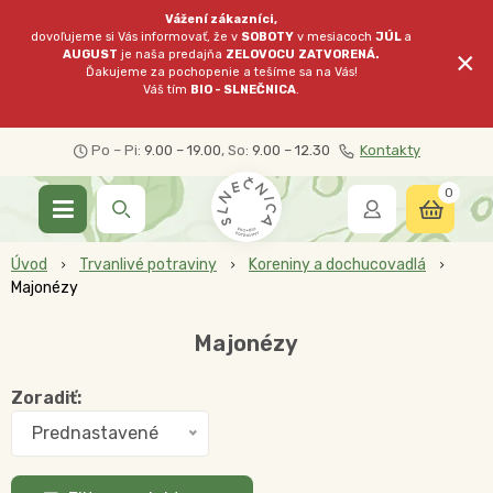
Vážení zákazníci,
dovoľujeme si Vás informovať, že v
SOBOTY
v mesiacoch
JÚL
a
×
AUGUST
je naša predajňa
ZELOVOCU
ZATVORENÁ.
Ďakujeme za pochopenie a tešíme sa na Vás!
Váš tím
BIO - SLNEČNICA
.
Po – Pi:
9.00 – 19.00
, So:
9.00 – 12.30
Kontakty
0
Úvod
Trvanlivé potraviny
Koreniny a dochucovadlá
Majonézy
Majonézy
Zoradiť:
Prednastavené