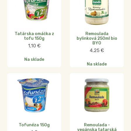
Tatárska omáčka z
Remoulada
tofu 150g
bylinková 250ml bio
BYO
1,10
€
4,25
€
Na sklade
Na sklade
Tofunéza 150g
Remoulada -
vegánska tatarská