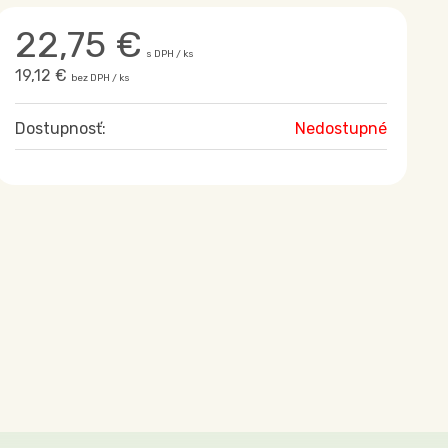
22,75
€
s DPH / ks
19,12 €
bez DPH / ks
Dostupnosť:
Nedostupné