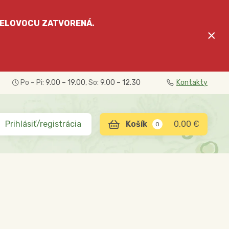
ELOVOCU
ZATVORENÁ.
×
Po – Pi:
9.00 – 19.00
, So:
9.00 – 12.30
Kontakty
Prihlásiť/registrácia
0,00 €
0