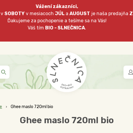
Vážení zákazníci,
 v
SOBOTY
v mesiacoch
JÚL
a
AUGUST
je naša predajňa
Z
Ďakujeme za pochopenie a tešíme sa na Vás!
Váš tím
BIO - SLNEČNICA
.
je
Ghee maslo 720ml bio
Ghee maslo 720ml bio