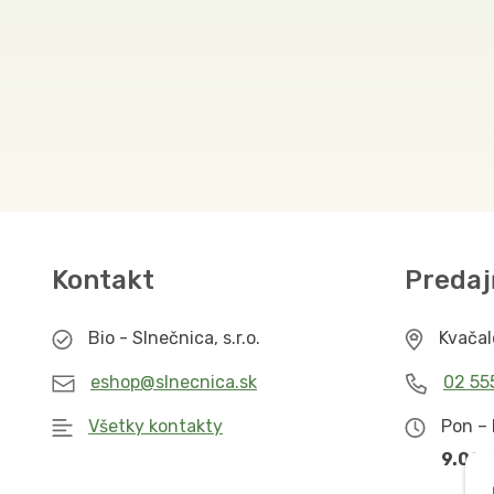
Kontakt
Predaj
Bio - Slnečnica, s.r.o.
Kvača
eshop@slnecnica.sk
02 55
Všetky kontakty
Pon – 
9.00 