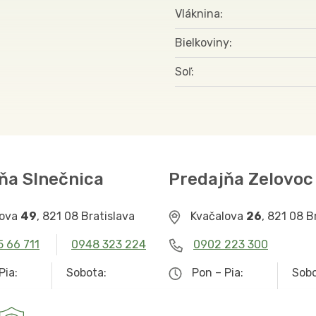
Vláknina
Bielkoviny
Soľ
ňa Slnečnica
Predajňa Zelovoc
lova
49
, 821 08 Bratislava
Kvačalova
26
, 821 08 B
5 66 711
0948 323 224
0902 223 300
Pia:
Sobota:
Pon – Pia:
Sobo
– 19.00
9.00 – 12.30
9.00 – 19.00
Zat