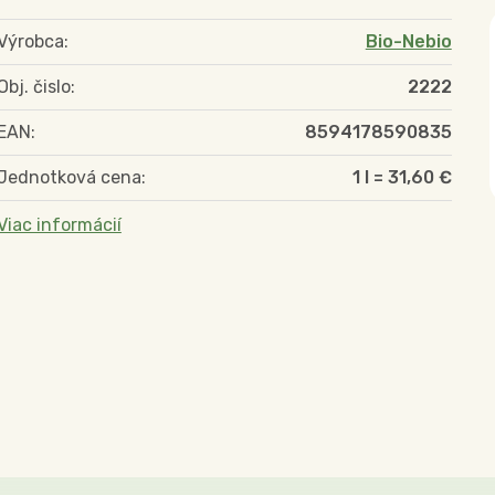
Výrobca:
Bio-Nebio
Obj. čislo:
2222
EAN:
8594178590835
Jednotková cena:
1 l = 31,60 €
Viac informácií