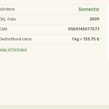
Výrobca:
Sonnentor
Obj. čislo:
2509
EAN:
9004145077577
Jednotková cena:
1 kg = 133,75 €
Viac informácií