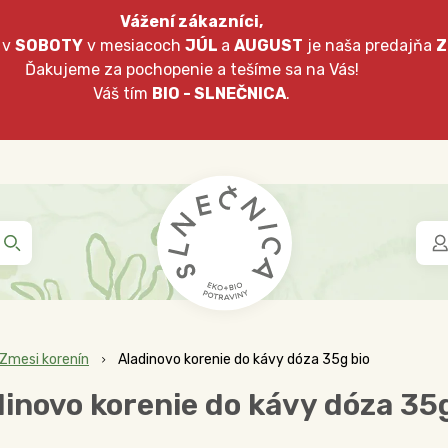
Vážení zákazníci,
 v
SOBOTY
v mesiacoch
JÚL
a
AUGUST
je naša predajňa
Z
Ďakujeme za pochopenie a tešíme sa na Vás!
Váš tím
BIO - SLNEČNICA
.
Zmesi korenín
Aladinovo korenie do kávy dóza 35g bio
inovo korenie do kávy dóza 35