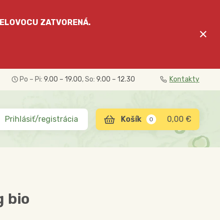
ELOVOCU
ZATVORENÁ.
×
Po – Pi:
9.00 – 19.00
, So:
9.00 – 12.30
Kontakty
Prihlásiť/registrácia
0,00 €
0
g bio