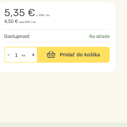
5,35
€
s DPH / ks
4,50 €
bez DPH / ks
Dostupnosť:
Na sklade
Pridať do košíka
ks