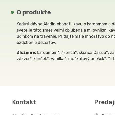
O produkte
Kedysi dávno Aladin obohatil kávu o kardamóm a ďa
svete je táto zmes veľmi obľúbená a milovníkmi ká
účinkom na trávenie. Pridajte malé množstvo do ho
ozdobenie dezertov.
Zloženie:
kardamóm*, škorica*, škorica Cassia*, zá
zázvor*, klinček*, vanilka*, muškátový oriešok*. *= 
Kontakt
Predaj