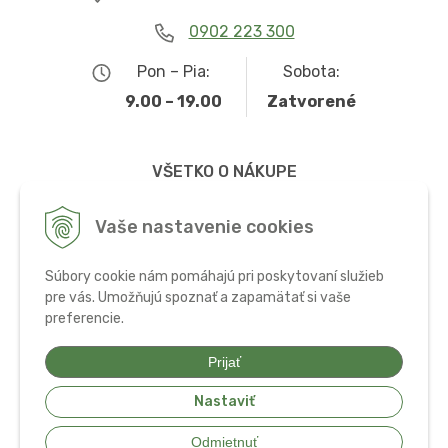
0902 223 300
Pon – Pia:
Sobota:
9.00 – 19.00
Zatvorené
VŠETKO O NÁKUPE
Obchodné podmienky
Vaše nastavenie cookies
Možnosti dopravy a platby
Súbory cookie nám pomáhajú pri poskytovaní služieb
Ochrana osobných údajov
pre vás. Umožňujú spoznať a zapamätať si vaše
preferencie.
Používanie cookies
Prijať
Nastaviť
© 2026 Bio potraviny, zdravá výživa a doplnky •
tvorba eshopu cez
Odmietnuť