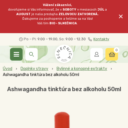
Vážení zákazníci,
dovoľujeme si Vás informovať, že v
SOBOTY
v mesiacoch
JÚL
a
×
AUGUST
je naša predajňa
ZELOVOCU
ZATVORENÁ.
Ďakujeme za pochopenie a tešíme sa na Vás!
Váš tím
BIO - SLNEČNICA
.
Po – Pi:
9.00 – 19.00
, So:
9.00 – 12.30
Kontakty
0
Úvod
Doplnky stravy
Bylinné a konopné extrakty
Ashwagandha tinktúra bez alkoholu 50ml
Ashwagandha tinktúra bez alkoholu 50ml