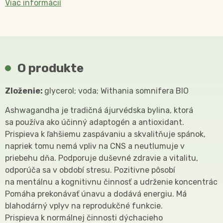
Viac informácií
O produkte
Zloženie:
glycerol; voda; Withania somnifera BIO
Ashwagandha je tradičná ájurvédska bylina, ktorá
sa používa ako účinný adaptogén a antioxidant.
Prispieva k ľahšiemu zaspávaniu a skvalitňuje spánok,
napriek tomu nemá vpliv na CNS a neutlumuje v
priebehu dňa. Podporuje duševné zdravie a vitalitu,
odporúča sa v období stresu. Pozitivne pôsobí
na mentálnu a kognitivnu činnosť a udrženie koncentrácie
Pomáha prekonávať únavu a dodává energiu. Má
blahodárný vplyv na reprodukčné funkcie.
Prispieva k normálnej činnosti dýchacieho