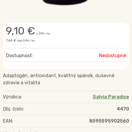
9,10
€
s DPH / ks
7,65 €
bez DPH / ks
Dostupnosť:
Nedostupné
Adaptogén, antioxidant, kvalitný spánok, duševné
zdravie a vitalita
Výrobca:
Salvia Paradise
Obj. čislo:
4470
EAN:
8595595902560