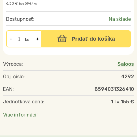
6,30 €
bez DPH / ks
Dostupnosť:
Na sklade
Pridať do košíka
ks
Výrobca:
Saloos
Obj. čislo:
4292
EAN:
8594031326410
Jednotková cena:
1 l = 155 €
Viac informácií