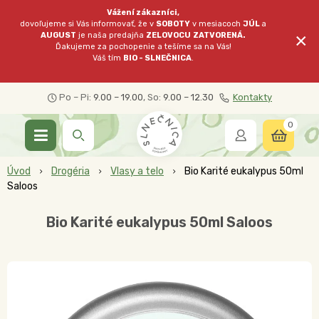
Vážení zákazníci,
dovoľujeme si Vás informovať, že v
SOBOTY
v mesiacoch
JÚL
a
×
AUGUST
je naša predajňa
ZELOVOCU
ZATVORENÁ.
Ďakujeme za pochopenie a tešíme sa na Vás!
Váš tím
BIO - SLNEČNICA
.
Po – Pi:
9.00 – 19.00
, So:
9.00 – 12.30
Kontakty
0
Úvod
Drogéria
Vlasy a telo
Bio Karité eukalypus 50ml
Saloos
Bio Karité eukalypus 50ml Saloos