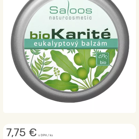
7,75
€
s DPH / ks