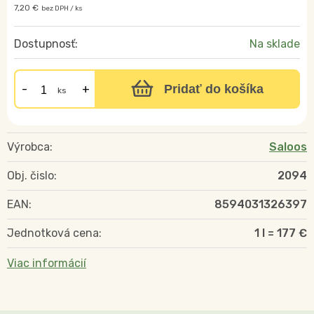
7,20 €
bez DPH / ks
Dostupnosť:
Na sklade
Pridať do košíka
ks
Výrobca:
Saloos
Obj. čislo:
2094
EAN:
8594031326397
Jednotková cena:
1 l = 177 €
Viac informácií