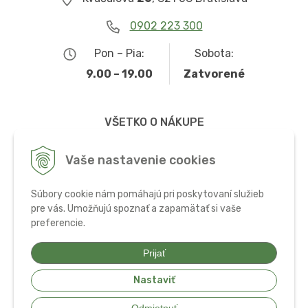
0902 223 300
Pon – Pia:
Sobota:
9.00 – 19.00
Zatvorené
VŠETKO O NÁKUPE
Obchodné podmienky
Vaše nastavenie cookies
Možnosti dopravy a platby
Súbory cookie nám pomáhajú pri poskytovaní služieb
Ochrana osobných údajov
pre vás. Umožňujú spoznať a zapamätať si vaše
preferencie.
Používanie cookies
Prijať
Nastaviť
© 2026 Bio potraviny, zdravá výživa a doplnky •
tvorba eshopu cez