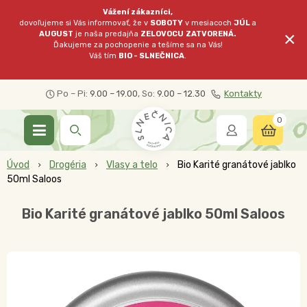
Vážení zákazníci,
dovoľujeme si Vás informovať, že v
SOBOTY
v mesiacoch
JÚL
a
×
AUGUST
je naša predajňa
ZELOVOCU
ZATVORENÁ.
Ďakujeme za pochopenie a tešíme sa na Vás!
Váš tím
BIO - SLNEČNICA
.
Po – Pi:
9.00 – 19.00
, So:
9.00 – 12.30
Kontakty
0
Úvod
Drogéria
Vlasy a telo
Bio Karité granátové jablko
50ml Saloos
Bio Karité granátové jablko 50ml Saloos