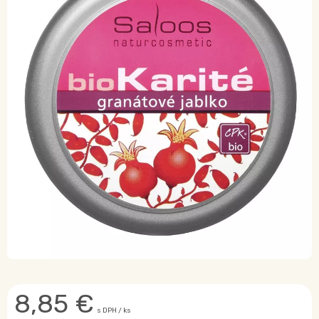
8,85
€
s DPH / ks