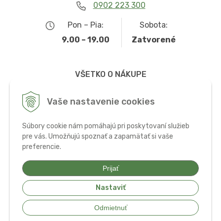
0902 223 300
Pon – Pia:
Sobota:
9.00 – 19.00
Zatvorené
VŠETKO O NÁKUPE
Obchodné podmienky
Vaše nastavenie cookies
Možnosti dopravy a platby
Súbory cookie nám pomáhajú pri poskytovaní služieb
Ochrana osobných údajov
pre vás. Umožňujú spoznať a zapamätať si vaše
preferencie.
Používanie cookies
Prijať
Nastaviť
© 2026 Bio potraviny, zdravá výživa a doplnky •
tvorba eshopu cez
Odmietnuť
UNIobchod
,
webhosting
spoločnosti
WEBYGROUP