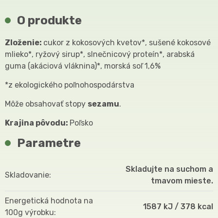
O produkte
Zloženie:
cukor z kokosových kvetov*, sušené kokosové
mlieko*, ryžový sirup*, slnečnicový proteín*, arabská
guma (akáciová vláknina)*, morská soľ 1,6%
*z ekologického poľnohospodárstva
Môže obsahovať stopy
sezamu
.
Krajina pôvodu:
Poľsko
Parametre
Skladujte na suchom a
Skladovanie
tmavom mieste.
Energetická hodnota na
1587 kJ / 378 kcal
100g výrobku