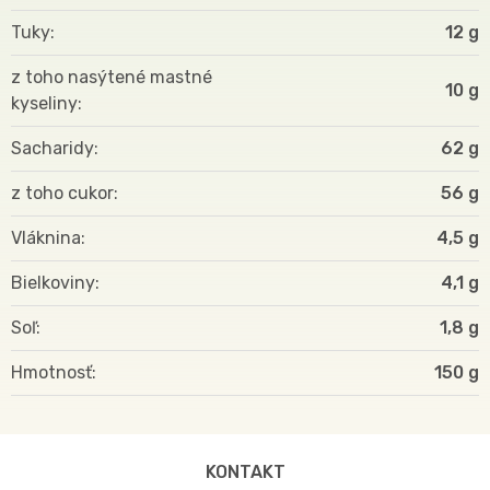
Tuky
12 g
z toho nasýtené mastné
10 g
kyseliny
Sacharidy
62 g
z toho cukor
56 g
Vláknina
4,5 g
Bielkoviny
4,1 g
Soľ
1,8 g
Hmotnosť
150
KONTAKT