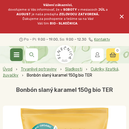
Vážení zákazníci,
dovoľujeme si Vás informovať, že v
SOBOTY
v mesiacoch
JÚL
a
×
AUGUST
je naša predajňa
ZELOVOCU
ZATVORENÁ.
Ďakujeme za pochopenie a tešíme sa na Vás!
Váš tím
BIO - SLNEČNICA
.
Po – Pi:
9.00 – 19.00
, So:
9.00 – 12.30
Kontakty
0
Úvod
Trvanlivé potraviny
Sladkosti
Cukríky, lízatká,
žuvačky
Bonbón slaný karamel 150g bio TER
Bonbón slaný karamel 150g bio TER