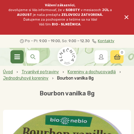
Vážení zákazníci,
dovoľujeme si Vás informovať, že v
SOBOTY
v mesiacoch
JÚL
a
×
AUGUST
je naša predajňa
ZELOVOCU
ZATVORENÁ.
Ďakujeme za pochopenie a tešíme sa na Vás!
Váš tím
BIO - SLNEČNICA
.
Po – Pi:
9.00 – 19.00
, So:
9.00 – 12.30
Kontakty
0
Úvod
Trvanlivé potraviny
Koreniny a dochucovadlá
Jednodruhové koreniny
Bourbon vanilka 8g
Bourbon vanilka 8g