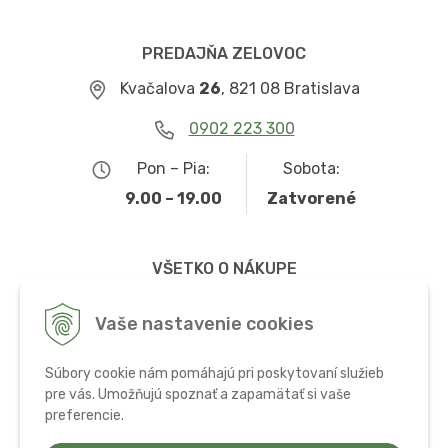
PREDAJŇA ZELOVOC
Kvačalova
26
, 821 08 Bratislava
0902 223 300
Pon – Pia:
Sobota:
9.00 – 19.00
Zatvorené
VŠETKO O NÁKUPE
Obchodné podmienky
Vaše nastavenie cookies
Možnosti dopravy a platby
Súbory cookie nám pomáhajú pri poskytovaní služieb
Ochrana osobných údajov
pre vás. Umožňujú spoznať a zapamätať si vaše
preferencie.
Používanie cookies