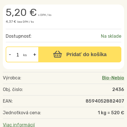
5,20
€
s DPH / ks
4,37 €
bez DPH / ks
Dostupnosť:
Na sklade
Pridať do košíka
ks
Výrobca:
Bio-Nebio
Obj. čislo:
2436
EAN:
8594052882407
Jednotková cena:
1 kg = 520 €
Viac informácií