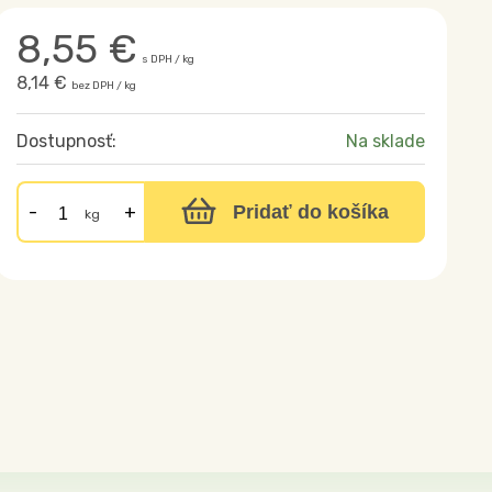
8,55
€
s DPH / kg
8,14 €
bez DPH / kg
Dostupnosť:
Na sklade
Pridať do košíka
kg