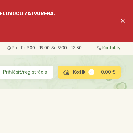
ELOVOCU
ZATVORENÁ.
×
Po – Pi:
9.00 – 19.00
, So:
9.00 – 12.30
Kontakty
Prihlásiť/registrácia
0,00 €
0