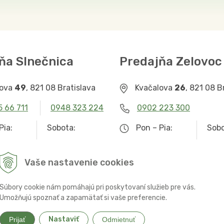
ňa Slnečnica
Predajňa Zelovoc
lova
49
, 821 08 Bratislava
Kvačalova
26
, 821 08 B
5 66 711
0948 323 224
0902 223 300
Pia:
Sobota:
Pon – Pia:
Sobo
– 19.00
9.00 – 12.30
9.00 – 19.00
Zat
Vaše nastavenie cookies
Súbory cookie nám pomáhajú pri poskytovaní služieb pre vás.
Umožňujú spoznať a zapamätať si vaše preferencie.
Nastaviť
Prijať
Odmietnuť