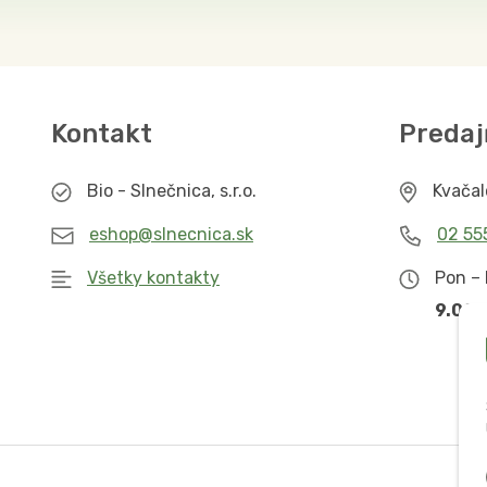
Kontakt
Predaj
Bio - Slnečnica, s.r.o.
Kvača
eshop@slnecnica.sk
02 55
Všetky kontakty
Pon – 
9.00 