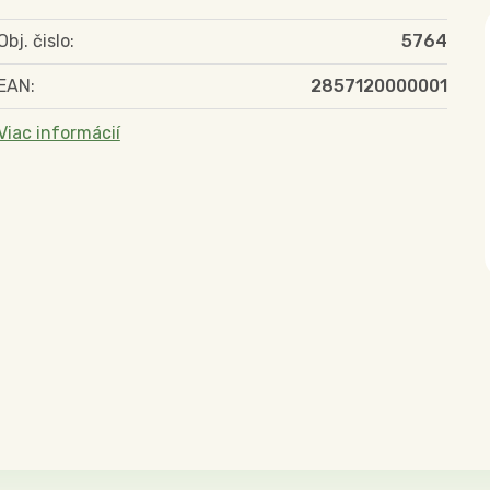
Obj. čislo:
5764
EAN:
2857120000001
Viac informácií