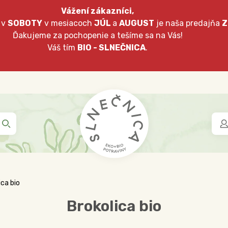
Vážení zákazníci,
 v
SOBOTY
v mesiacoch
JÚL
a
AUGUST
je naša predajňa
Z
Ďakujeme za pochopenie a tešíme sa na Vás!
Váš tím
BIO - SLNEČNICA
.
ica bio
Brokolica bio