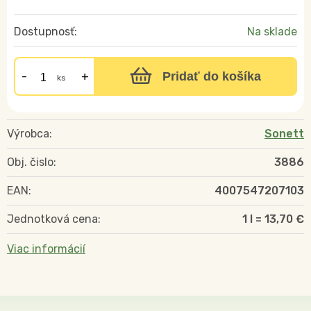
Dostupnosť:
Na sklade
Pridať do košíka
ks
Výrobca:
Sonett
Obj. čislo:
3886
EAN:
4007547207103
Jednotková cena:
1 l = 13,70 €
Viac informácií