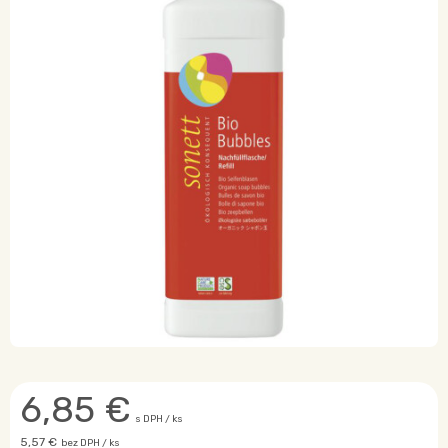
6,85
€
s DPH / ks
5,57 €
bez DPH / ks