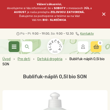
Vážení zákazníci,
dovoľujeme si Vás informovať, že v
SOBOTY
v mesiacoch
JÚL
a
×
AUGUST
je naša predajňa
ZELOVOCU
ZATVORENÁ.
Ďakujeme za pochopenie a tešíme sa na Vás!
Váš tím
BIO - SLNEČNICA
.
Po – Pi:
9.00 – 19.00
, So:
9.00 – 12.30
Kontakty
0
Úvod
Pre deti
Detská drogéria
Bublifuk-náplň 0,5l bio
SON
Bublifuk-náplň 0,5l bio SON