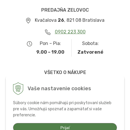
PREDAJŇA ZELOVOC
Kvačalova
26
, 821 08 Bratislava
0902 223 300
Pon – Pia:
Sobota:
9.00 – 19.00
Zatvorené
VŠETKO O NÁKUPE
Obchodné podmienky
Vaše nastavenie cookies
Možnosti dopravy a platby
Súbory cookie nám pomáhajú pri poskytovaní služieb
Ochrana osobných údajov
pre vás. Umožňujú spoznať a zapamätať si vaše
preferencie.
Používanie cookies
Prijať