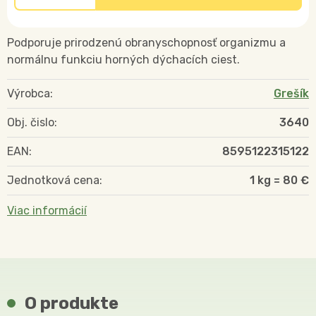
Podporuje prirodzenú obranyschopnosť organizmu a
normálnu funkciu horných dýchacích ciest.
Výrobca:
Grešík
Obj. čislo:
3640
EAN:
8595122315122
Jednotková cena:
1 kg = 80 €
Viac informácií
O produkte