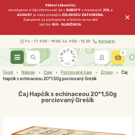
Vážení zákazníci,
dovoľujeme si Vás informovať, že v
SOBOTY
v mesiacoch
JÚL
a
×
AUGUST
je naša predajňa
ZELOVOCU
ZATVORENÁ.
Ďakujeme za pochopenie a tešíme sa na Vás!
Váš tím
BIO - SLNEČNICA
.
Po – Pi:
9.00 – 19.00
, So:
9.00 – 12.30
Kontakty
0
Úvod
Nápoje
Čaje
Porciované čaje
Zmesi
Čaj
Hapčík s echinaceou 20*1,50g porciovaný Grešík
Čaj Hapčík s echinaceou 20*1,50g
porciovaný Grešík