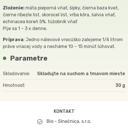
Zloženie:
mäta pieporná vňať, šípky, čierna baza kvet,
čierne ríbezle list, skorocel list, vŕba kôra, šalvia vňať,
echinacea koreň 5%, túžobník vňať
Pije sa 1 – 3 x denne.
Príprava
: Jedno nálevové vrecúško zalejeme 1/4 litrom
práve vriacej vody a necháme 10 – 15 minút lúhovať.
Parametre
Skladovanie
Skladujte na suchom a tmavom mieste
Hmotnosť
30
KONTAKT
Bio - Slnečnica, s.r.o.