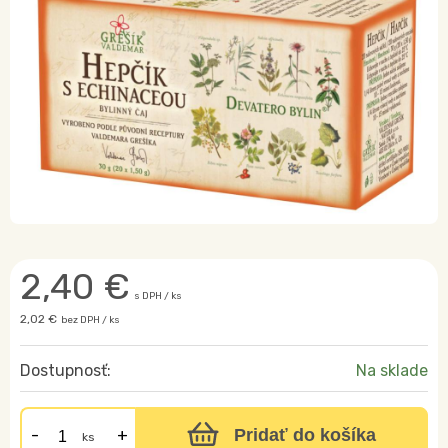
2,40
€
s DPH / ks
2,02 €
bez DPH / ks
Dostupnosť:
Na sklade
Pridať do košíka
ks