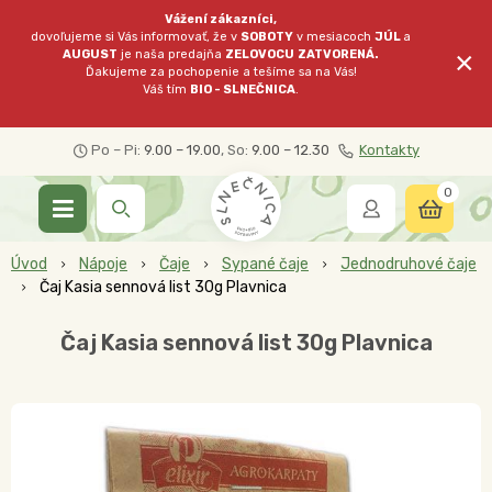
Vážení zákazníci,
dovoľujeme si Vás informovať, že v
SOBOTY
v mesiacoch
JÚL
a
×
AUGUST
je naša predajňa
ZELOVOCU
ZATVORENÁ.
Ďakujeme za pochopenie a tešíme sa na Vás!
Váš tím
BIO - SLNEČNICA
.
Po – Pi:
9.00 – 19.00
, So:
9.00 – 12.30
Kontakty
0
Úvod
Nápoje
Čaje
Sypané čaje
Jednodruhové čaje
Čaj Kasia sennová list 30g Plavnica
Čaj Kasia sennová list 30g Plavnica