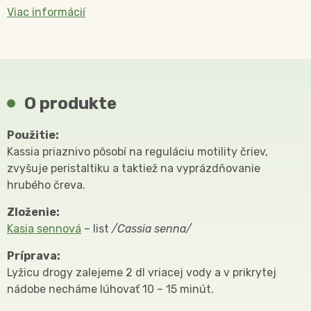
Viac informácií
O produkte
Použitie:
Kassia priaznivo pôsobí na reguláciu motility čriev,
zvyšuje peristaltiku a taktiež na vyprázdňovanie
hrubého čreva.
Zloženie:
Kasia sennová
– list
/Cassia senna/
Príprava:
Lyžicu drogy zalejeme 2 dl vriacej vody a v prikrytej
nádobe necháme lúhovať 10 – 15 minút.