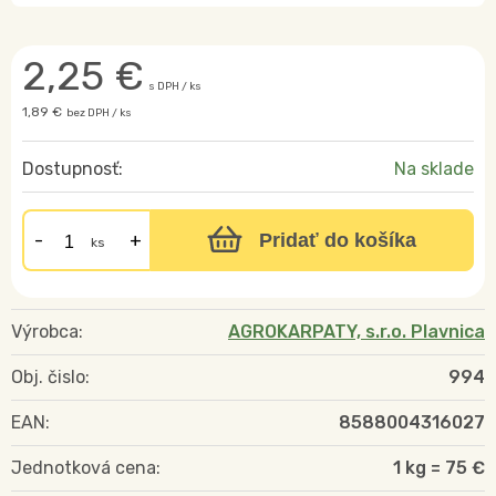
2,25
€
s DPH / ks
1,89 €
bez DPH / ks
Dostupnosť:
Na sklade
Pridať do košíka
ks
Výrobca:
AGROKARPATY, s.r.o. Plavnica
Obj. čislo:
994
EAN:
8588004316027
Jednotková cena:
1 kg = 75 €