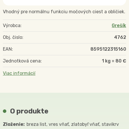
Vhodný pre normálnu funkciu močových ciest a obličiek.
Výrobca:
Grešík
Obj. čislo:
4762
EAN:
8595122315160
Jednotková cena:
1 kg = 80 €
Viac informácií
O produkte
Zloženie:
breza list, vres vňať, zlatobyľ vňať, stavikrv