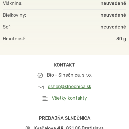
Vláknina
neuvedené
Bielkoviny
neuvedené
Soľ
neuvedené
Hmotnosť
30
KONTAKT
Bio - Slnečnica, s.r.o.
eshop@slnecnica.sk
Všetky kontakty
PREDAJŇA SLNEČNICA
Kvačalova
49
, 821 08 Bratislava