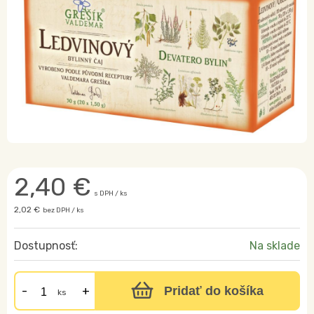
2,40
€
s DPH / ks
2,02 €
bez DPH / ks
Dostupnosť:
Na sklade
Pridať do košíka
ks