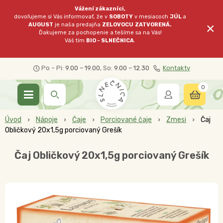
Vážení zákazníci,
dovoľujeme si Vás informovať, že v
SOBOTY
v mesiacoch
JÚL
a
×
AUGUST
je naša predajňa
ZELOVOCU
ZATVORENÁ.
Ďakujeme za pochopenie a tešíme sa na Vás!
Váš tím
BIO - SLNEČNICA
.
Po – Pi:
9.00 – 19.00
, So:
9.00 – 12.30
Kontakty
0
Úvod
Nápoje
Čaje
Porciované čaje
Zmesi
Čaj
Obličkový 20x1,5g porciovaný Grešík
Čaj Obličkový 20x1,5g porciovaný Grešík