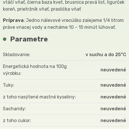
vtáčí vňať, čierna baza kvet, brusnica pravá list, ligurček
koreň, prietržník vňať, praslička vňať
Príprava
: Jedno nálevové vrecúško zalejeme 1/4 litrom
práve vriacej vody a necháme 10 – 15 minút lúhovať.
Parametre
Skladovanie
v suchu a do 25°C
Energetická hodnota na 100g
neuvedené
výrobku
Tuky
neuvedené
z toho nasýtené mastné kyseliny
neuvedené
Sacharidy
neuvedené
z toho cukor
neuvedené