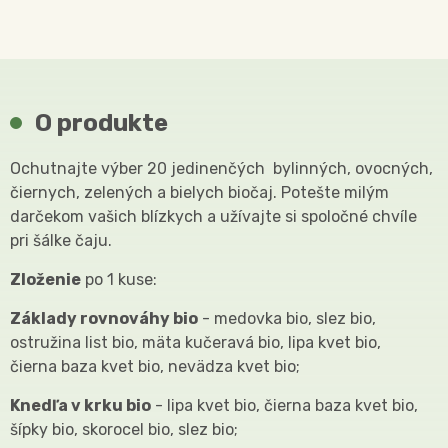
O produkte
Ochutnajte výber 20 jedinenčých bylinných, ovocných,
čiernych, zelených a bielych biočaj. Potešte milým
darčekom vašich blízkych a užívajte si spoločné chvíle
pri šálke čaju.
Zloženie
po 1 kuse:
Základy rovnováhy bio
- medovka bio, slez bio,
ostružina list bio, mäta kučeravá bio, lipa kvet bio,
čierna baza kvet bio, nevädza kvet bio;
Knedľa v krku bio
- lipa kvet bio, čierna baza kvet bio,
šípky bio, skorocel bio, slez bio;