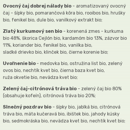
Ovocný čaj dobrej nálady bio
- aromatizovaný ovocný
čaj - šípky bio, pomarančová kôra bio, rooibos bio, hrušky
bio, fenikel bio, dule bio, vanilkový extrakt bio;
Zlatý kurkumový sen bio
- korenená zmes - kurkuma
bio 48%, škorica Cejlón bio, kardamóm bio 13%, zázvor bio
11%, koriander bio, fenikel bio, vanilka bio,
sladké drievko bio, klinček bio, čierne korenie bio;
Uvoľnenie bio
- medovka bio, ostružina list bio, zelený
ovos bio, nechtík kvet bio, čierna baza kvet bio,
ruža okvetie bio, nevädza kvet bio;
Zelený čaj-citrónová tráva bio
- zelený čaj bio 80%
(obsahuje kofeín), citrónová tráva bio 20%;
Slnečný pozdrav bio
- šípky bio, jablká bio, citrónová
tráva bio, mäta kučeravá bio, ibištek bio, jahody kúsky
bio, sedmokráska bio, nevädza kvet bio, nechtík kvet bio;