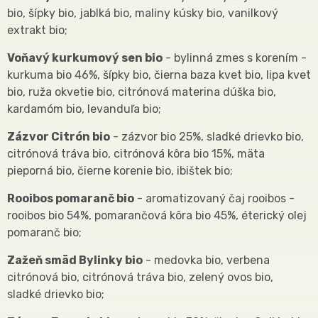
bio, šípky bio, jablká bio, maliny kúsky bio, vanilkový
extrakt bio;
Voňavý kurkumový sen bio
- bylinná zmes s korením -
kurkuma bio 46%, šípky bio, čierna baza kvet bio, lipa kvet
bio, ruža okvetie bio, citrónová materina dúška bio,
kardamóm bio, levanduľa bio;
Zázvor Citrón bio
- zázvor bio 25%, sladké drievko bio,
citrónová tráva bio, citrónová kôra bio 15%, mäta
pieporná bio, čierne korenie bio, ibištek bio;
Rooibos pomaranč bio
- aromatizovaný čaj rooibos -
rooibos bio 54%, pomarančová kôra bio 45%, éterický olej
pomaranč bio;
Zažeň smäd Bylinky bio
- medovka bio, verbena
citrónová bio, citrónová tráva bio, zelený ovos bio,
sladké drievko bio;