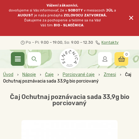
Vážení zákazníci,
dovoľujeme si Vás informovať, že v
SOBOTY
v mesiacoch
JÚL
a
×
AUGUST
je naša predajňa
ZELOVOCU
ZATVORENÁ.
Ďakujeme za pochopenie a tešíme sa na Vás!
Váš tím
BIO - SLNEČNICA
.
Po – Pi:
9.00 – 19.00
, So:
9.00 – 12.30
Kontakty
0
Úvod
Nápoje
Čaje
Porciované čaje
Zmesi
Čaj
Ochutnaj poznávacia sada 33,9g bio porciovaný
Čaj Ochutnaj poznávacia sada 33,9g bio
porciovaný