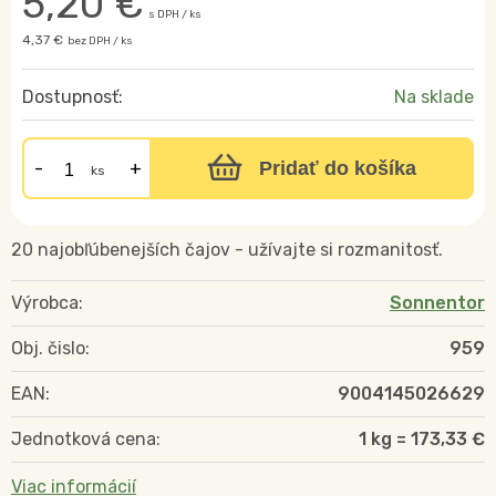
5,20
€
s DPH / ks
4,37 €
bez DPH / ks
Dostupnosť:
Na sklade
Pridať do košíka
ks
20 najobľúbenejších čajov - užívajte si rozmanitosť.
Výrobca:
Sonnentor
Obj. čislo:
959
EAN:
9004145026629
Jednotková cena:
1 kg = 173,33 €
Viac informácií