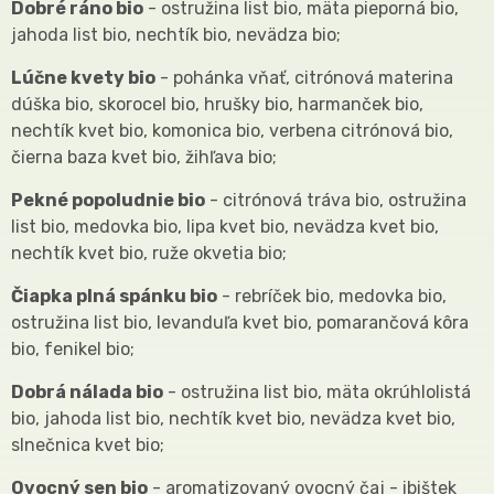
Dobré ráno bio
- ostružina list bio, mäta pieporná bio,
jahoda list bio, nechtík bio, nevädza bio;
Lúčne kvety bio
- pohánka vňať, citrónová materina
dúška bio, skorocel bio, hrušky bio, harmanček bio,
nechtík kvet bio, komonica bio, verbena citrónová bio,
čierna baza kvet bio, žihľava bio;
Pekné popoludnie bio
- citrónová tráva bio, ostružina
list bio, medovka bio, lipa kvet bio, nevädza kvet bio,
nechtík kvet bio, ruže okvetia bio;
Čiapka plná spánku bio
- rebríček bio, medovka bio,
ostružina list bio, levanduľa kvet bio, pomarančová kôra
bio, fenikel bio;
Dobrá nálada bio
- ostružina list bio, mäta okrúhlolistá
bio, jahoda list bio, nechtík kvet bio, nevädza kvet bio,
slnečnica kvet bio;
Ovocný sen bio
- aromatizovaný ovocný čaj - ibištek