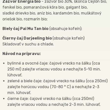
Zázvor Energia bio
- zázvor bio 30%, škorica Cejlón bio,
fenikel bio, pomarančová kôra bio, galgant bio,
sladké drievko bio, aníz bio, kardamóm bio, muškátový
oriešok bio, rozmarín bio;
Biely čaj Pai Mu Tan bio
(obsahuje kofeín);
Čierny čaj Darjeeling bio
(obsahuje kofeín)
Skladovať v suchu a chlade.
Návod na prípravu:
bylinné a ovocné čaje: čajové vrecko na šálku (cca
250 ml) zalejte vriacou vodou a nechajte 5-10 min.
lúhovať.
zelené a biele čaje: čajové vrecko na šálku (cca 250ml)
zalejte horúcou vodou (70-80 ° C) a nechajte 2-3
min. lúhovať.
čierne čaje: čajové vrecko na šálku (cca 250ml)
zalejte vriacou vodou a nechajte 2-3 min. lúhovať.