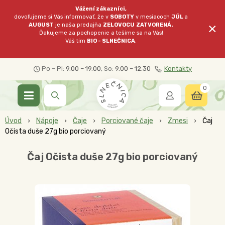
Vážení zákazníci,
dovoľujeme si Vás informovať, že v
SOBOTY
v mesiacoch
JÚL
a
×
AUGUST
je naša predajňa
ZELOVOCU
ZATVORENÁ.
Ďakujeme za pochopenie a tešíme sa na Vás!
Váš tím
BIO - SLNEČNICA
.
Po – Pi:
9.00 – 19.00
, So:
9.00 – 12.30
Kontakty
0
Úvod
Nápoje
Čaje
Porciované čaje
Zmesi
Čaj
Očista duše 27g bio porciovaný
Čaj Očista duše 27g bio porciovaný