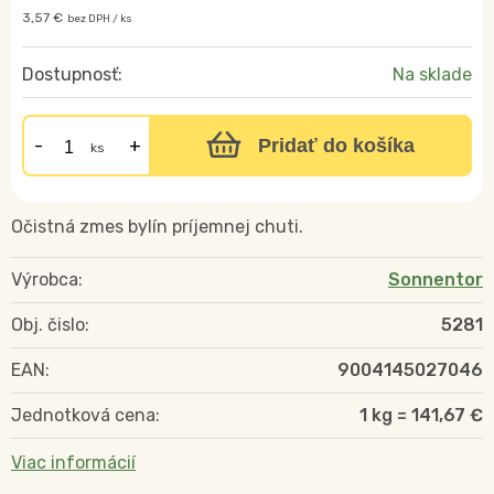
3,57 €
bez DPH / ks
Dostupnosť:
Na sklade
Pridať do košíka
ks
Očistná zmes bylín príjemnej chuti.
Výrobca:
Sonnentor
Obj. čislo:
5281
EAN:
9004145027046
Jednotková cena:
1 kg = 141,67 €
Viac informácií