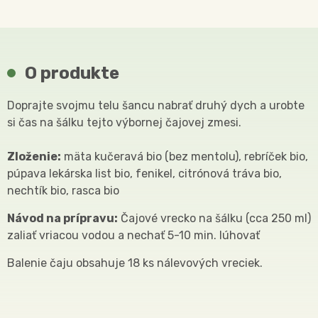
O produkte
Doprajte svojmu telu šancu nabrať druhý dych a urobte
si čas na šálku tejto výbornej čajovej zmesi.
Zloženie:
mäta kučeravá bio (bez mentolu), rebríček bio,
púpava lekárska list bio, fenikel, citrónová tráva bio,
nechtík bio, rasca bio
Návod na prípravu:
Čajové vrecko na šálku (cca 250 ml)
zaliať vriacou vodou a nechať 5-10 min. lúhovať
Balenie čaju obsahuje 18 ks nálevových vreciek.