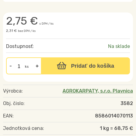
2,75
€
s DPH / ks
2,31 €
bez DPH / ks
Dostupnosť:
Na sklade
Pridať do košíka
ks
Výrobca:
AGROKARPATY, s.r.o. Plavnica
Obj. čislo:
3582
EAN:
8586014070113
Jednotková cena:
1 kg = 68,75 €