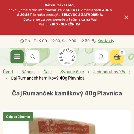
Vážení zákazníci,
dovoľujeme si Vás informovať, že v
SOBOTY
v mesiacoch
JÚL
a
×
AUGUST
je naša predajňa
ZELOVOCU
ZATVORENÁ.
Ďakujeme za pochopenie a tešíme sa na Vás!
Váš tím
BIO - SLNEČNICA
.
Po – Pi:
9.00 – 19.00
, So:
9.00 – 12.30
Kontakty
0
Úvod
Nápoje
Čaje
Sypané čaje
Jednodruhové čaje
Čaj Rumanček kamilkový 40g Plavnica
Čaj Rumanček kamilkový 40g Plavnica
Odporúčame