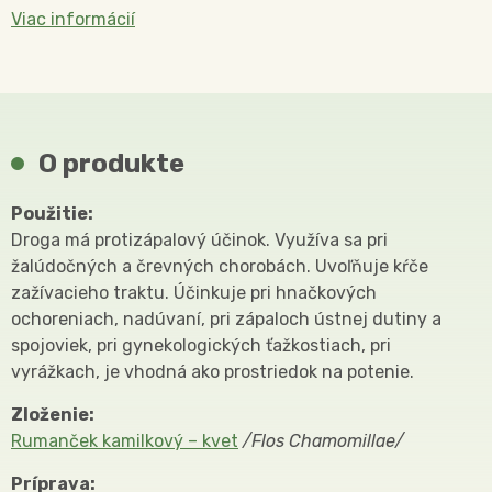
Viac informácií
O produkte
Použitie:
Droga má protizápalový účinok. Využíva sa pri
žalúdočných a črevných chorobách. Uvoľňuje kŕče
zažívacieho traktu. Účinkuje pri hnačkových
ochoreniach, nadúvaní, pri zápaloch ústnej dutiny a
spojoviek, pri gynekologických ťažkostiach, pri
vyrážkach, je vhodná ako prostriedok na potenie.
Zloženie:
Rumanček kamilkový – kvet
/Flos Chamomillae/
Príprava: