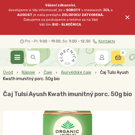
Vážení zákazníci,
dovoľujeme si Vás informovať, že v
SOBOTY
v mesiacoch
JÚL
a
×
AUGUST
je naša predajňa
ZELOVOCU
ZATVORENÁ.
Ďakujeme za pochopenie a tešíme sa na Vás!
Váš tím
BIO - SLNEČNICA
.
Po – Pi:
9.00 – 19.00
, So:
9.00 – 12.30
Kontakty
0
Úvod
Nápoje
Čaje
Ajurvédske čaje
Čaj Tulsi Ayush
Kwath imunitný porc. 50g bio
Čaj Tulsi Ayush Kwath imunitný porc. 50g bio