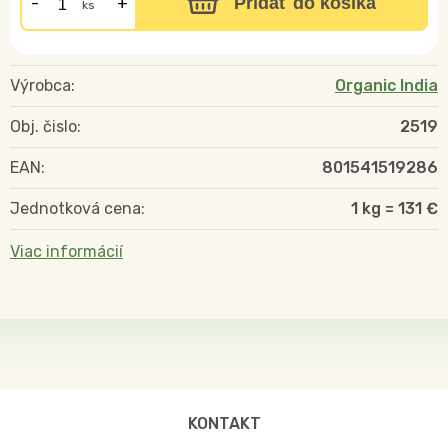
Pridať do košíka
ks
Výrobca:
Organic India
Obj. čislo:
2519
EAN:
801541519286
Jednotková cena:
1 kg = 131 €
Viac informácií
KONTAKT