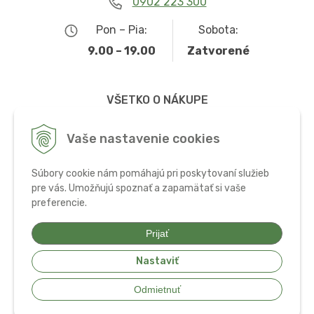
0902 223 300
Pon – Pia:
Sobota:
9.00 – 19.00
Zatvorené
VŠETKO O NÁKUPE
Obchodné podmienky
Vaše nastavenie cookies
Možnosti dopravy a platby
Súbory cookie nám pomáhajú pri poskytovaní služieb
Ochrana osobných údajov
pre vás. Umožňujú spoznať a zapamätať si vaše
preferencie.
Používanie cookies
Prijať
Nastaviť
© 2026 Bio potraviny, zdravá výživa a doplnky •
tvorba eshopu cez
Odmietnuť
UNIobchod
,
webhosting
spoločnosti
WEBYGROUP