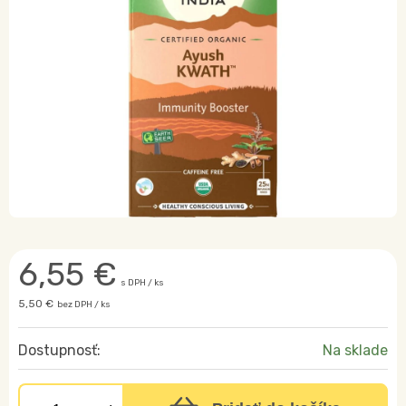
6,55
€
s DPH / ks
5,50 €
bez DPH / ks
Dostupnosť:
Na sklade