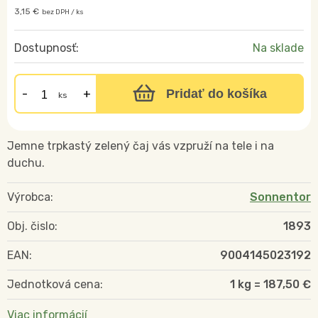
3,15 €
bez DPH / ks
Dostupnosť:
Na sklade
Pridať do košíka
ks
Jemne trpkastý zelený čaj vás vzpruží na tele i na
duchu.
Výrobca:
Sonnentor
Obj. čislo:
1893
EAN:
9004145023192
Jednotková cena:
1 kg = 187,50 €
Viac informácií