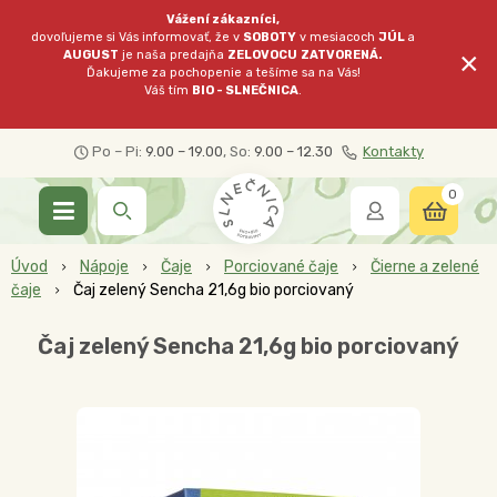
Vážení zákazníci,
dovoľujeme si Vás informovať, že v
SOBOTY
v mesiacoch
JÚL
a
×
AUGUST
je naša predajňa
ZELOVOCU
ZATVORENÁ.
Ďakujeme za pochopenie a tešíme sa na Vás!
Váš tím
BIO - SLNEČNICA
.
Po – Pi:
9.00 – 19.00
, So:
9.00 – 12.30
Kontakty
0
Úvod
Nápoje
Čaje
Porciované čaje
Čierne a zelené
čaje
Čaj zelený Sencha 21,6g bio porciovaný
Čaj zelený Sencha 21,6g bio porciovaný