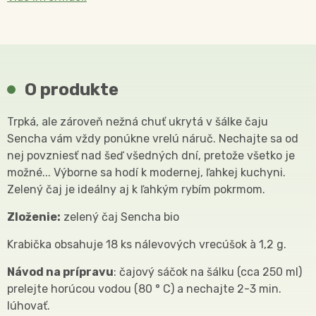
O produkte
Trpká, ale zároveň nežná chuť ukrytá v šálke čaju
Sencha vám vždy ponúkne vrelú náruč. Nechajte sa od
nej povzniesť nad šeď všedných dní, pretože všetko je
možné... Výborne sa hodí k modernej, ľahkej kuchyni.
Zelený čaj je ideálny aj k ľahkým rybím pokrmom.
Zloženie:
zelený čaj Sencha bio
Krabička obsahuje 18 ks nálevových vrecúšok à 1,2 g.
Návod na prípravu
: čajový sáčok na šálku (cca 250 ml)
prelejte horúcou vodou (80 ° C) a nechajte 2-3 min.
lúhovať.