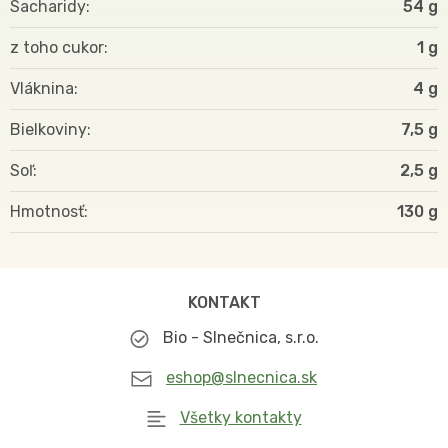
Sacharidy
54 g
z toho cukor
1 g
Vláknina
4 g
Bielkoviny
7,5 g
Soľ
2,5 g
Hmotnosť
130
KONTAKT
Bio - Slnečnica, s.r.o.
eshop@slnecnica.sk
Všetky kontakty