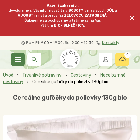
Vážení zákazníci,
dovoľujeme si Vás informovať, že v
SOBOTY
v mesiacoch
JÚL
a
×
AUGUST
je naša predajňa
ZELOVOCU
ZATVORENÁ.
Ďakujeme za pochopenie a tešíme sa na Vás!
Váš tím
BIO - SLNEČNICA
.
Po – Pi:
9.00 – 19.00
, So:
9.00 – 12.30
Kontakty
0
Úvod
Trvanlivé potraviny
Cestoviny
Necelozrnné
cestoviny
Cereálne guľôčky do polievky 130g bio
Cereálne guľôčky do polievky 130g bio