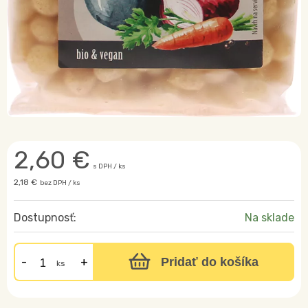
2,60
€
s DPH / ks
2,18 €
bez DPH / ks
Dostupnosť:
Na sklade
Pridať do košíka
ks