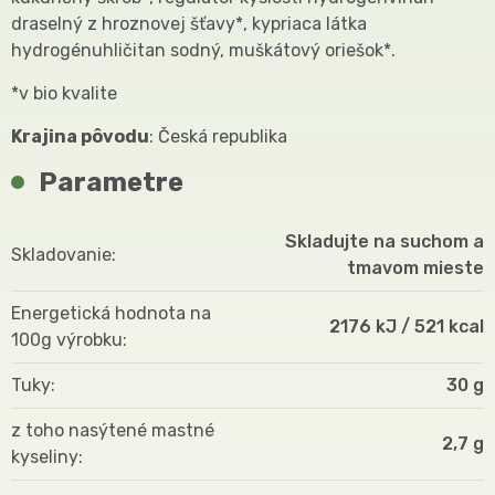
draselný z hroznovej šťavy*, kypriaca látka
hydrogénuhličitan sodný, muškátový oriešok*.
*v bio kvalite
Krajina pôvodu
: Česká republika
Parametre
Skladujte na suchom a
Skladovanie
tmavom mieste
Energetická hodnota na
2176 kJ / 521 kcal
100g výrobku
Tuky
30 g
z toho nasýtené mastné
2,7 g
kyseliny