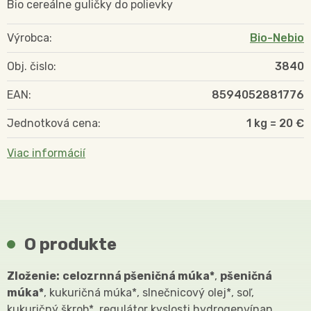
Bio cereálne guličky do polievky
Výrobca:
Bio-Nebio
Obj. čislo:
3840
EAN:
8594052881776
Jednotková cena:
1 kg = 20 €
Viac informácií
O produkte
Zloženie:
celozrnná pšeničná múka*
,
pšeničná
múka*
, kukuričná múka*, slnečnicový olej*, soľ,
kukuričný škrob*, regulátor kyslosti hydrogenvínan