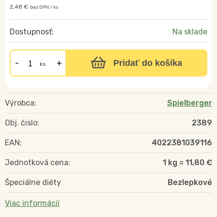
2,48 €
bez DPH / ks
Dostupnosť:
Na sklade
Pridať do košíka
ks
Výrobca:
Spielberger
Obj. čislo:
2389
EAN:
4022381039116
Jednotková cena:
1 kg = 11,80 €
Špeciálne diéty
Bezlepkové
Viac informácií