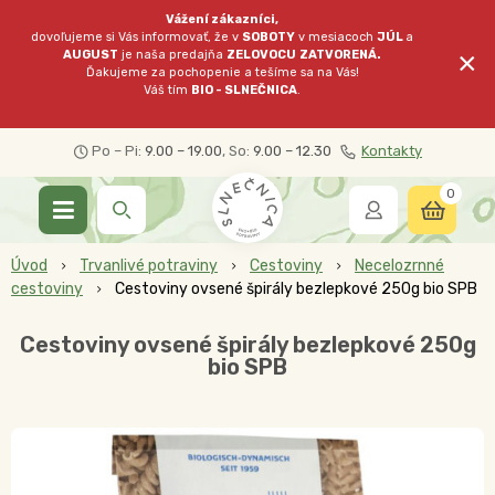
Vážení zákazníci,
dovoľujeme si Vás informovať, že v
SOBOTY
v mesiacoch
JÚL
a
×
AUGUST
je naša predajňa
ZELOVOCU
ZATVORENÁ.
Ďakujeme za pochopenie a tešíme sa na Vás!
Váš tím
BIO - SLNEČNICA
.
Po – Pi:
9.00 – 19.00
, So:
9.00 – 12.30
Kontakty
0
Úvod
Trvanlivé potraviny
Cestoviny
Necelozrnné
cestoviny
Cestoviny ovsené špirály bezlepkové 250g bio SPB
Cestoviny ovsené špirály bezlepkové 250g
bio SPB