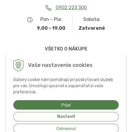
0902 223 300
Pon – Pia:
Sobota:
9.00 – 19.00
Zatvorené
VŠETKO O NÁKUPE
Obchodné podmienky
Vaše nastavenie cookies
Možnosti dopravy a platby
Súbory cookie nám pomáhajú pri poskytovaní služieb
Ochrana osobných údajov
pre vás. Umožňujú spoznať a zapamätať si vaše
preferencie.
Používanie cookies
Prijať
Nastaviť
© 2026 Bio potraviny, zdravá výživa a doplnky •
tvorba eshopu cez
Odmietnuť