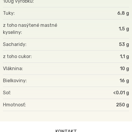
100g výrobku
Tuky
6,8 g
z toho nasýtené mastné
1,5 g
kyseliny
Sacharidy
53 g
z toho cukor
1,1 g
Vláknina
10 g
Bielkoviny
16 g
Soľ
<0.01 g
Hmotnosť
250
KONTAKT