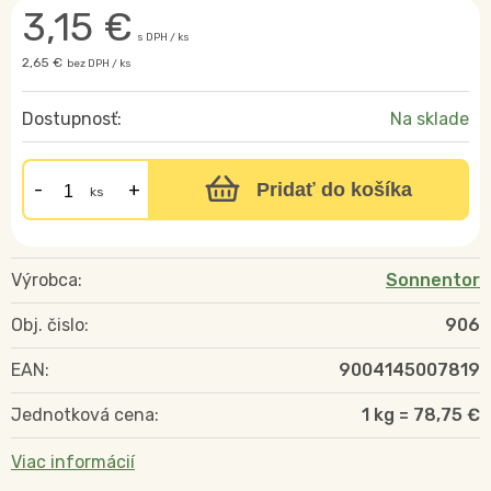
3,15
€
s DPH / ks
2,65 €
bez DPH / ks
Dostupnosť:
Na sklade
Pridať do košíka
ks
Výrobca:
Sonnentor
Obj. čislo:
906
EAN:
9004145007819
Jednotková cena:
1 kg = 78,75 €
Viac informácií