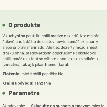
O produkte
V kuchyni sa použitiu chilli medze nekladú. Kto má rád
štiľavú chuť, dá ho do cestovinových omáčiek a curry
alebo pripraví marinádu. Ale tiež dezerty môžu zniesť
trošku ohňa, predovšetkým odporúčame čokoládovú
chilli-omáčku, ktorá se výborne hodí ako ku sladkému
(zmrzlina) tak aj k pikantnému (kura).
Zloženie:
mleté chilli papričky bio
Krajina pôvodu:
Tanzánia
Parametre
Skladovanie
Skladujte na suchom a tmavom mieste