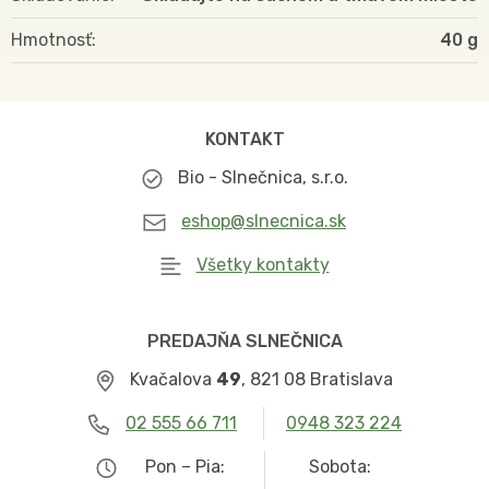
Hmotnosť
40
KONTAKT
Bio - Slnečnica, s.r.o.
eshop@slnecnica.sk
Všetky kontakty
PREDAJŇA SLNEČNICA
Kvačalova
49
, 821 08 Bratislava
02 555 66 711
0948 323 224
Pon – Pia:
Sobota: