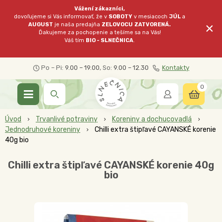
Vážení zákazníci,
dovoľujeme si Vás informovať, že v
SOBOTY
v mesiacoch
JÚL
a
×
AUGUST
je naša predajňa
ZELOVOCU
ZATVORENÁ.
Ďakujeme za pochopenie a tešíme sa na Vás!
Váš tím
BIO - SLNEČNICA
.
Po – Pi:
9.00 – 19.00
, So:
9.00 – 12.30
Kontakty
0
Úvod
Trvanlivé potraviny
Koreniny a dochucovadlá
Jednodruhové koreniny
Chilli extra štipľavé CAYANSKÉ korenie
40g bio
Chilli extra štipľavé CAYANSKÉ korenie 40g
bio