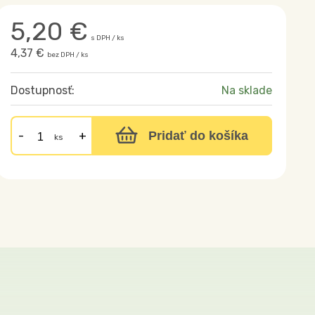
5,20
€
s DPH / ks
4,37 €
bez DPH / ks
Dostupnosť:
Na sklade
Pridať do košíka
ks