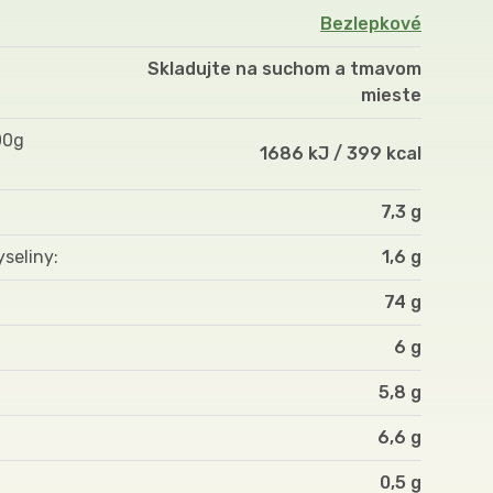
Bezlepkové
Skladujte na suchom a tmavom
mieste
00g
1686 kJ / 399 kcal
7,3 g
yseliny
1,6 g
74 g
6 g
5,8 g
6,6 g
0,5 g