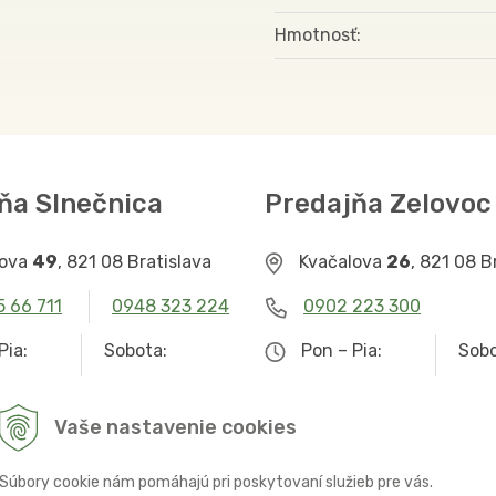
Hmotnosť
ňa Slnečnica
Predajňa Zelovoc
lova
49
, 821 08 Bratislava
Kvačalova
26
, 821 08 B
5 66 711
0948 323 224
0902 223 300
Pia:
Sobota:
Pon – Pia:
Sobo
– 19.00
9.00 – 12.30
9.00 – 19.00
Zat
Vaše nastavenie cookies
Súbory cookie nám pomáhajú pri poskytovaní služieb pre vás.