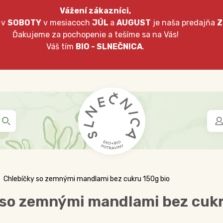
Vážení zákazníci,
 v
SOBOTY
v mesiacoch
JÚL
a
AUGUST
je naša predajňa
Z
Ďakujeme za pochopenie a tešíme sa na Vás!
Váš tím
BIO - SLNEČNICA
.
Chlebíčky so zemnými mandlami bez cukru 150g bio
 so zemnými mandlami bez cukr