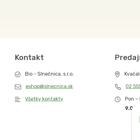
Kontakt
Predaj
Bio - Slnečnica, s.r.o.
Kvača
eshop@slnecnica.sk
02 55
Všetky kontakty
Pon – 
9.00 