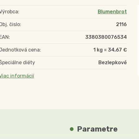
Výrobca:
Blumenbrot
Obj. čislo:
2116
EAN:
3380380076534
Jednotková cena:
1 kg = 34,67 €
Špeciálne diéty
Bezlepkové
Viac informácií
Parametre