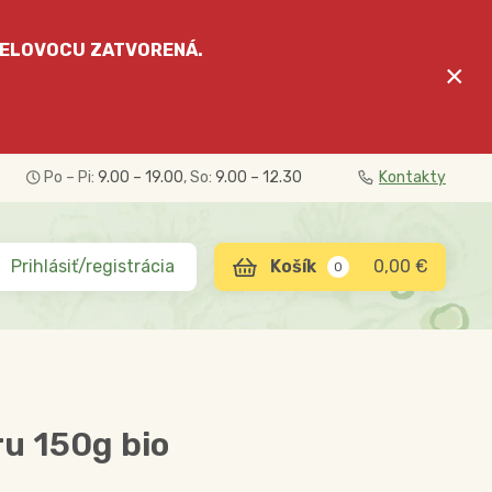
ELOVOCU
ZATVORENÁ.
×
Po – Pi:
9.00 – 19.00
, So:
9.00 – 12.30
Kontakty
Prihlásiť/registrácia
0,00 €
0
u 150g bio