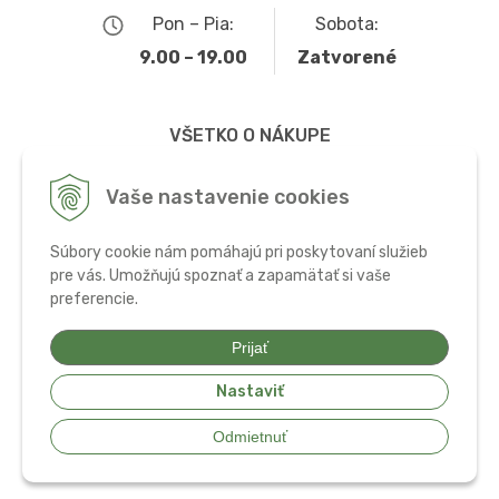
Pon – Pia:
Sobota:
9.00 – 19.00
Zatvorené
VŠETKO O NÁKUPE
Obchodné podmienky
Vaše nastavenie cookies
Možnosti dopravy a platby
Súbory cookie nám pomáhajú pri poskytovaní služieb
Ochrana osobných údajov
pre vás. Umožňujú spoznať a zapamätať si vaše
preferencie.
Používanie cookies
Prijať
Nastaviť
© 2026 Bio potraviny, zdravá výživa a doplnky •
tvorba eshopu cez
Odmietnuť
UNIobchod
,
webhosting
spoločnosti
WEBYGROUP