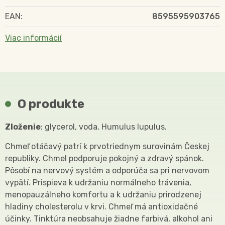
EAN:
8595595903765
Viac informácií
O produkte
Zloženie
: glycerol, voda, Humulus lupulus.
Chmeľ otáčavý patrí k prvotriednym surovinám Českej
republiky. Chmel podporuje pokojný a zdravý spánok.
Pôsobí na nervový systém a odporúča sa pri nervovom
vypätí. Prispieva k udržaniu normálneho trávenia,
menopauzálneho komfortu a k udržaniu prirodzenej
hladiny cholesterolu v krvi. Chmeľ má antioxidačné
účinky. Tinktúra neobsahuje žiadne farbivá, alkohol ani