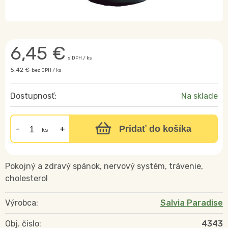
6,45
€
s DPH / ks
5,42 €
bez DPH / ks
Dostupnosť:
Na sklade
Pridať do košíka
ks
Pokojný a zdravý spánok, nervový systém, trávenie,
cholesterol
Výrobca:
Salvia Paradise
Obj. čislo:
4343