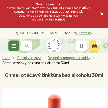
Vážení zákazníci,
dovoľujeme si Vás informovať, že v
SOBOTY
v mesiacoch
JÚL
a
×
AUGUST
je naša predajňa
ZELOVOCU
ZATVORENÁ.
Ďakujeme za pochopenie a tešíme sa na Vás!
Váš tím
BIO - SLNEČNICA
.
Po – Pi:
9.00 – 19.00
, So:
9.00 – 12.30
Kontakty
0
Úvod
Doplnky stravy
Bylinné a konopné extrakty
Chmeľ otáčavý tinktúra bez alkoholu 30ml
Chmeľ otáčavý tinktúra bez alkoholu 30ml