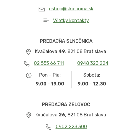
eshop@slnecnica.sk
Všetky kontakty
PREDAJŇA SLNEČNICA
Kvačalova
49
, 821 08 Bratislava
02 555 66 711
0948 323 224
Pon – Pia:
Sobota:
9.00 – 19.00
9.00 – 12.30
PREDAJŇA ZELOVOC
Kvačalova
26
, 821 08 Bratislava
0902 223 300