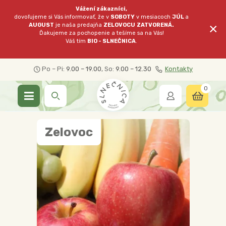
Vážení zákazníci,
dovoľujeme si Vás informovať, že v
SOBOTY
v mesiacoch
JÚL
a
×
AUGUST
je naša predajňa
ZELOVOCU
ZATVORENÁ.
Ďakujeme za pochopenie a tešíme sa na Vás!
Váš tím
BIO - SLNEČNICA
.
Po – Pi:
9.00 – 19.00
, So:
9.00 – 12.30
Kontakty
0
Zelovoc