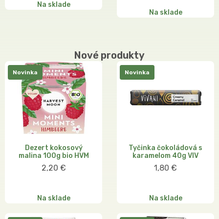
Na sklade
Na sklade
Nové produkty
Novinka
Novinka
Dezert kokosový
Tyčinka čokoládová s
malina 100g bio HVM
karamelom 40g VIV
2,20 €
1,80 €
Na sklade
Na sklade