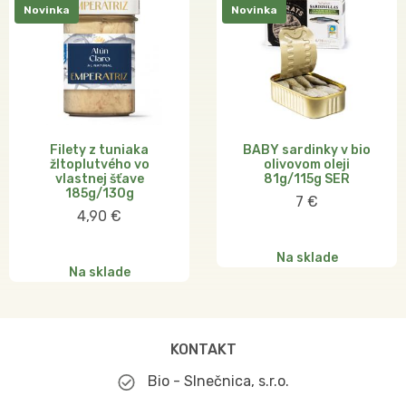
Novinka
Novinka
Filety z tuniaka
BABY sardinky v bio
žltoplutvého vo
olivovom oleji
vlastnej šťave
81g/115g SER
185g/130g
7 €
4,90 €
Na sklade
Na sklade
KONTAKT
Bio - Slnečnica, s.r.o.