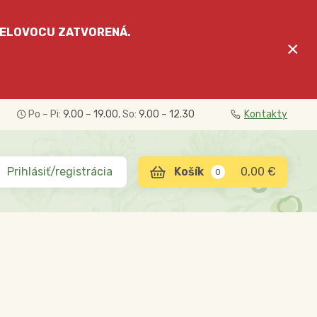
ELOVOCU
ZATVORENÁ.
×
Po – Pi:
9.00 – 19.00
, So:
9.00 – 12.30
Kontakty
Prihlásiť/registrácia
0,00 €
0