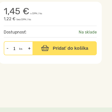
1,45
€
s DPH / ks
1,22 €
bez DPH / ks
Dostupnosť:
Na sklade
Pridať do košíka
ks