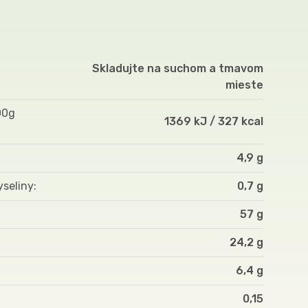
Skladujte na suchom a tmavom
mieste
00g
1369 kJ / 327 kcal
4,9 g
yseliny
0,7 g
57 g
24,2 g
6,4 g
0,15