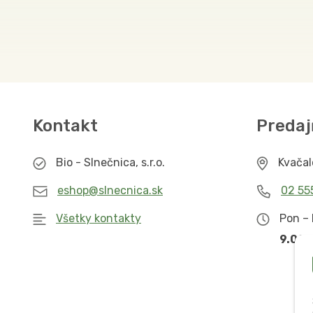
Kontakt
Predaj
Bio - Slnečnica, s.r.o.
Kvača
eshop@slnecnica.sk
02 55
Všetky kontakty
Pon – 
9.00 