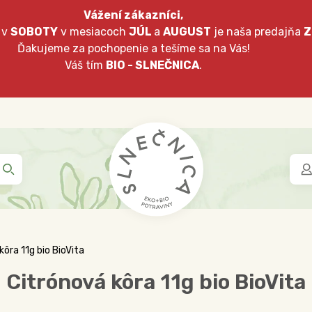
Vážení zákazníci,
 v
SOBOTY
v mesiacoch
JÚL
a
AUGUST
je naša predajňa
Z
Ďakujeme za pochopenie a tešíme sa na Vás!
Váš tím
BIO - SLNEČNICA
.
kôra 11g bio BioVita
Citrónová kôra 11g bio BioVita