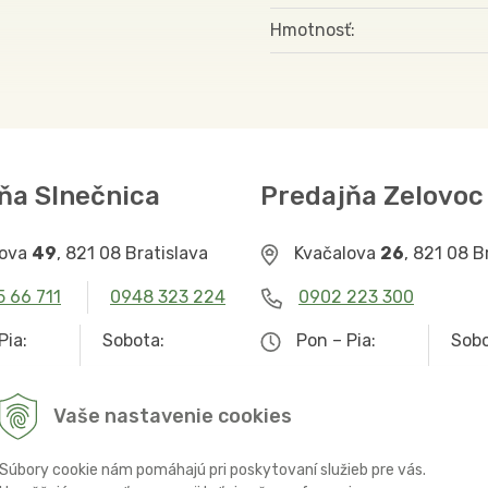
Hmotnosť
ňa Slnečnica
Predajňa Zelovoc
lova
49
, 821 08 Bratislava
Kvačalova
26
, 821 08 B
5 66 711
0948 323 224
0902 223 300
Pia:
Sobota:
Pon – Pia:
Sobo
– 19.00
9.00 – 12.30
9.00 – 19.00
Zat
Vaše nastavenie cookies
Súbory cookie nám pomáhajú pri poskytovaní služieb pre vás.