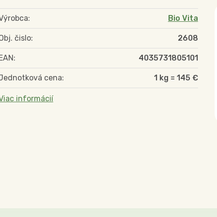
Výrobca:
Bio Vita
Obj. čislo:
2608
EAN:
4035731805101
Jednotková cena:
1 kg = 145 €
Viac informácií