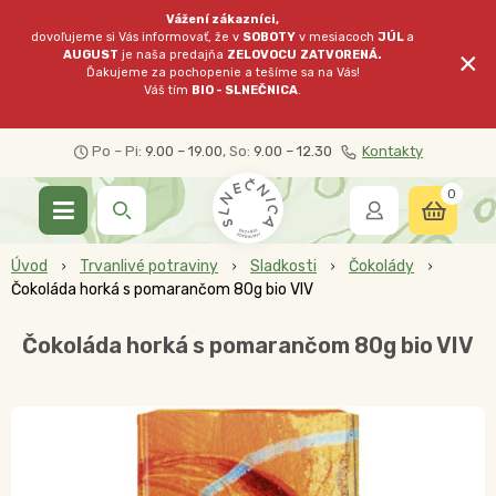
Vážení zákazníci,
dovoľujeme si Vás informovať, že v
SOBOTY
v mesiacoch
JÚL
a
×
AUGUST
je naša predajňa
ZELOVOCU
ZATVORENÁ.
Ďakujeme za pochopenie a tešíme sa na Vás!
Váš tím
BIO - SLNEČNICA
.
Po – Pi:
9.00 – 19.00
, So:
9.00 – 12.30
Kontakty
0
Úvod
Trvanlivé potraviny
Sladkosti
Čokolády
Čokoláda horká s pomarančom 80g bio VIV
Čokoláda horká s pomarančom 80g bio VIV