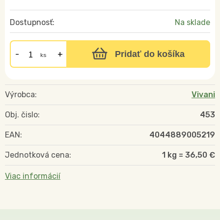
Dostupnosť:
Na sklade
Pridať do košíka
ks
Výrobca:
Vivani
Obj. čislo:
453
EAN:
4044889005219
Jednotková cena:
1 kg = 36,50 €
Viac informácií