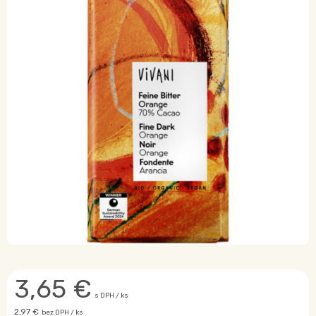
3,65
€
s DPH / ks
2,97 €
bez DPH / ks