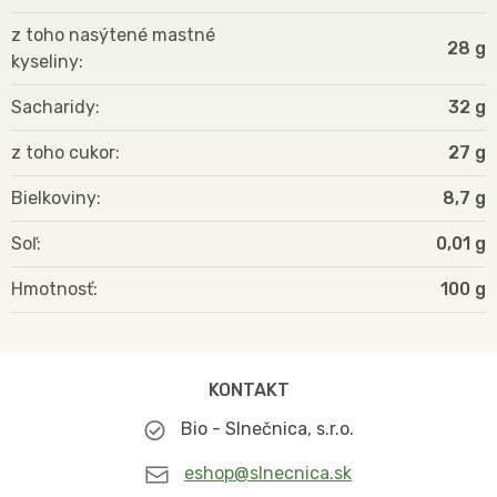
z toho nasýtené mastné
28 g
kyseliny
Sacharidy
32 g
z toho cukor
27 g
Bielkoviny
8,7 g
Soľ
0,01 g
Hmotnosť
100
KONTAKT
Bio - Slnečnica, s.r.o.
eshop@slnecnica.sk