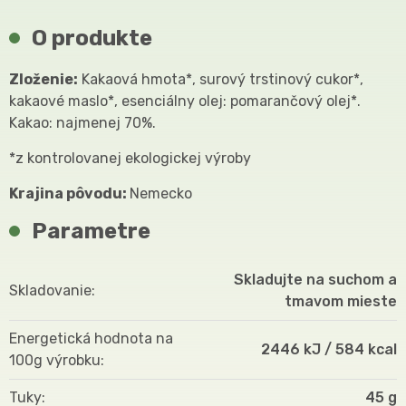
O produkte
Zloženie:
Kakaová hmota*, surový trstinový cukor*,
kakaové maslo*, esenciálny olej: pomarančový olej*.
Kakao: najmenej 70%.
*z kontrolovanej ekologickej výroby
Krajina pôvodu:
Nemecko
Parametre
Skladujte na suchom a
Skladovanie
tmavom mieste
Energetická hodnota na
2446 kJ / 584 kcal
100g výrobku
Tuky
45 g