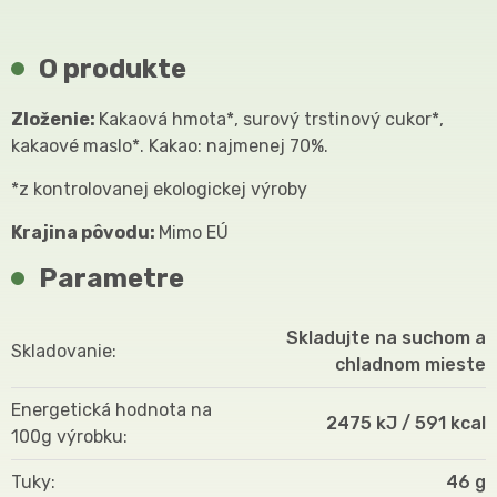
O produkte
Zloženie:
Kakaová hmota*, surový trstinový cukor*,
kakaové maslo*. Kakao: najmenej 70%.
*z kontrolovanej ekologickej výroby
Krajina pôvodu:
Mimo EÚ
Parametre
Skladujte na suchom a
Skladovanie
chladnom mieste
Energetická hodnota na
2475 kJ / 591 kcal
100g výrobku
Tuky
46 g