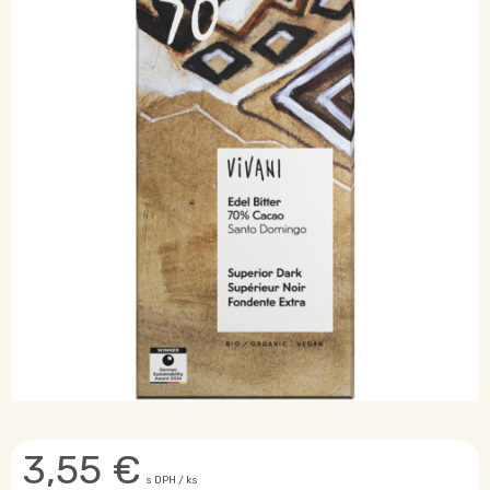
3,55
€
s DPH / ks