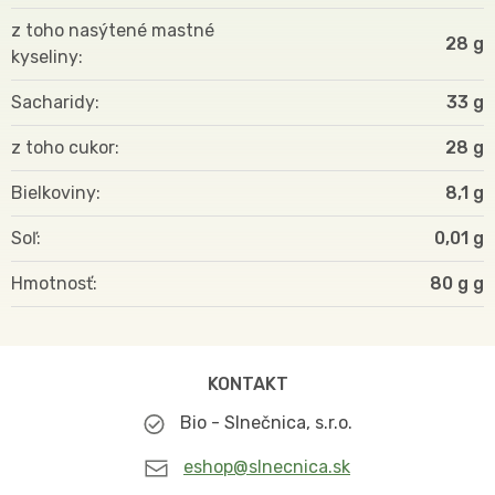
z toho nasýtené mastné
28 g
kyseliny
Sacharidy
33 g
z toho cukor
28 g
Bielkoviny
8,1 g
Soľ
0,01 g
Hmotnosť
80 g
KONTAKT
Bio - Slnečnica, s.r.o.
eshop@slnecnica.sk