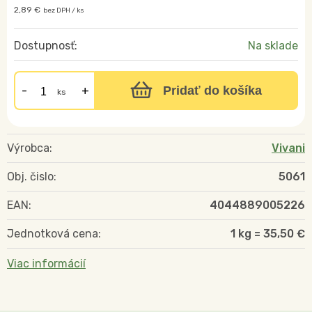
2,89 €
bez DPH / ks
Dostupnosť:
Na sklade
Pridať do košíka
ks
Výrobca:
Vivani
Obj. čislo:
5061
EAN:
4044889005226
Jednotková cena:
1 kg = 35,50 €
Viac informácií