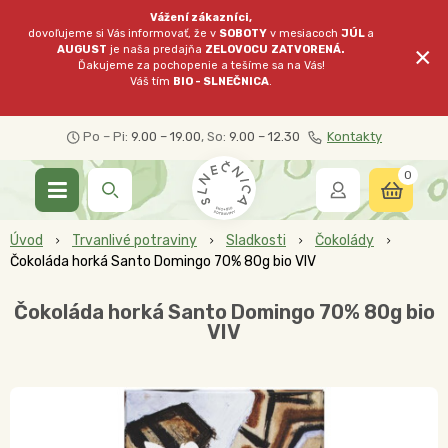
Vážení zákazníci,
dovoľujeme si Vás informovať, že v
SOBOTY
v mesiacoch
JÚL
a
×
AUGUST
je naša predajňa
ZELOVOCU
ZATVORENÁ.
Ďakujeme za pochopenie a tešíme sa na Vás!
Váš tím
BIO - SLNEČNICA
.
Po – Pi:
9.00 – 19.00
, So:
9.00 – 12.30
Kontakty
0
Úvod
Trvanlivé potraviny
Sladkosti
Čokolády
Čokoláda horká Santo Domingo 70% 80g bio VIV
Čokoláda horká Santo Domingo 70% 80g bio
VIV