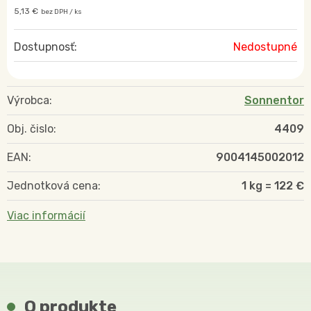
5,13 €
bez DPH / ks
Dostupnosť:
Nedostupné
Výrobca:
Sonnentor
Obj. čislo:
4409
EAN:
9004145002012
Jednotková cena:
1 kg = 122 €
Viac informácií
O produkte