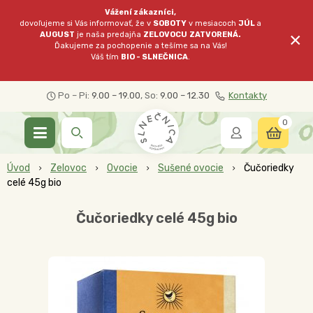
Vážení zákazníci,
dovoľujeme si Vás informovať, že v
SOBOTY
v mesiacoch
JÚL
a
×
AUGUST
je naša predajňa
ZELOVOCU
ZATVORENÁ.
Ďakujeme za pochopenie a tešíme sa na Vás!
Váš tím
BIO - SLNEČNICA
.
Po – Pi:
9.00 – 19.00
, So:
9.00 – 12.30
Kontakty
0
Úvod
Zelovoc
Ovocie
Sušené ovocie
Čučoriedky
celé 45g bio
Čučoriedky celé 45g bio