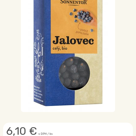
6,10
€
s DPH / ks