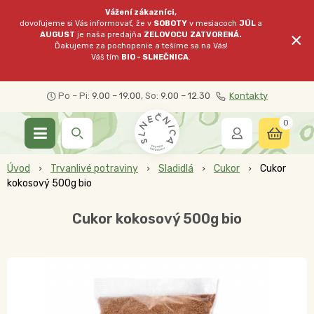
Vážení zákazníci,
dovoľujeme si Vás informovať, že v
SOBOTY
v mesiacoch
JÚL
a
×
AUGUST
je naša predajňa
ZELOVOCU
ZATVORENÁ.
Ďakujeme za pochopenie a tešíme sa na Vás!
Váš tím
BIO - SLNEČNICA
.
Po – Pi:
9.00 – 19.00
, So:
9.00 – 12.30
Kontakty
0
Úvod
Trvanlivé potraviny
Sladidlá
Cukor
Cukor
kokosový 500g bio
Cukor kokosový 500g bio