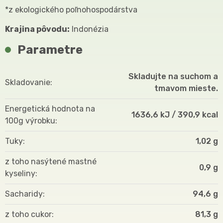
*z ekologického poľnohospodárstva
Krajina pôvodu:
Indonézia
Parametre
Skladujte na suchom a
Skladovanie
tmavom mieste.
Energetická hodnota na
1636,6 kJ / 390,9 kcal
100g výrobku
Tuky
1,02 g
z toho nasýtené mastné
0,9 g
kyseliny
Sacharidy
94,6 g
z toho cukor
81,3 g