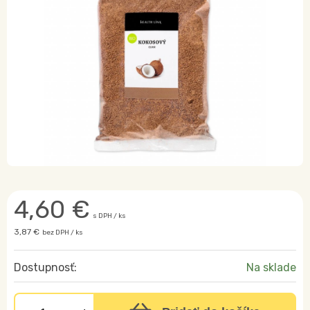
4,60
€
s DPH / ks
3,87 €
bez DPH / ks
Dostupnosť:
Na sklade