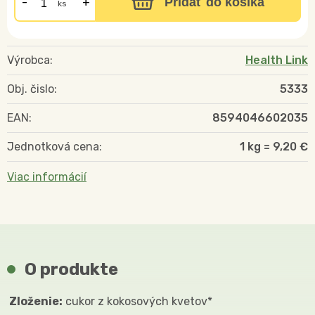
Pridať do košíka
ks
Výrobca:
Health Link
Obj. čislo:
5333
EAN:
8594046602035
Jednotková cena:
1 kg = 9,20 €
Viac informácií
O produkte
Zloženie:
cukor z kokosových kvetov*