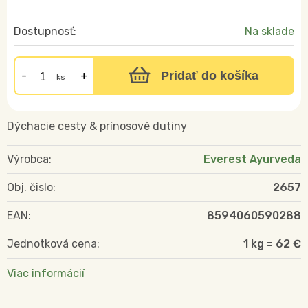
Dostupnosť:
Na sklade
Pridať do košíka
ks
Dýchacie cesty & prínosové dutiny
Výrobca:
Everest Ayurveda
Obj. čislo:
2657
EAN:
8594060590288
Jednotková cena:
1 kg = 62 €
Viac informácií