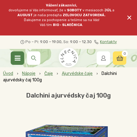
Vážení zákazníci,
dovoľujeme si Vás informovať, že v
SOBOTY
v mesiacoch
JÚL
a
×
AUGUST
je naša predajňa
ZELOVOCU
ZATVORENÁ.
Ďakujeme za pochopenie a tešíme sa na Vás!
Váš tím
BIO - SLNEČNICA
.
Po – Pi:
9.00 – 19.00
, So:
9.00 – 12.30
Kontakty
0
Úvod
Nápoje
Čaje
Ajurvédske čaje
Dalchini
ajurvédsky čaj 100g
Dalchini ajurvédsky čaj 100g