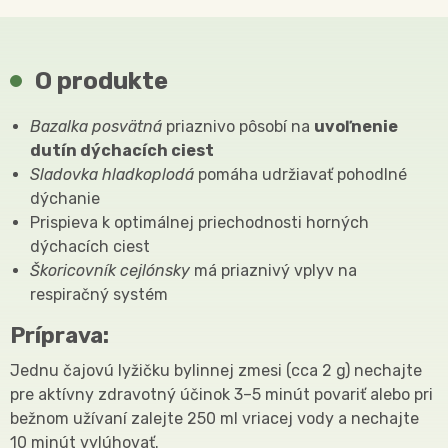
O produkte
Bazalka posvätná
priaznivo pôsobí na
uvoľnenie
dutín dýchacích ciest
Sladovka hladkoplodá​
pomáha udržiavať pohodlné
dýchanie
Prispieva k optimálnej priechodnosti horných
dýchacích ciest
Škoricovník cejlónsky
má priaznivý vplyv na
respiračný systém
Príprava:
Jednu čajovú lyžičku bylinnej zmesi (cca 2 g) nechajte
pre aktívny zdravotný účinok 3–5 minút povariť alebo pri
bežnom užívaní zalejte 250 ml vriacej vody a nechajte
10 minút vylúhovať.