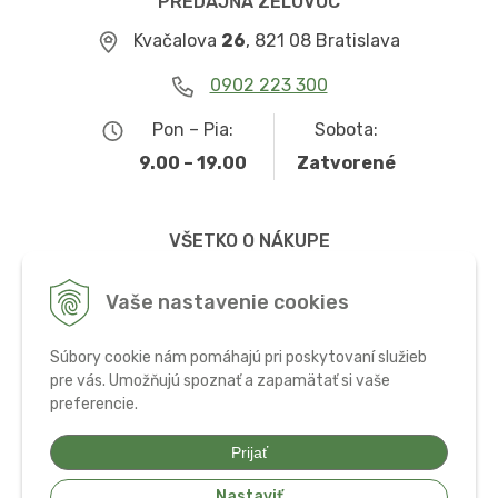
PREDAJŇA ZELOVOC
Kvačalova
26
, 821 08 Bratislava
0902 223 300
Pon – Pia:
Sobota:
9.00 – 19.00
Zatvorené
VŠETKO O NÁKUPE
Obchodné podmienky
Vaše nastavenie cookies
Možnosti dopravy a platby
Súbory cookie nám pomáhajú pri poskytovaní služieb
Ochrana osobných údajov
pre vás. Umožňujú spoznať a zapamätať si vaše
preferencie.
Používanie cookies
Prijať
Nastaviť