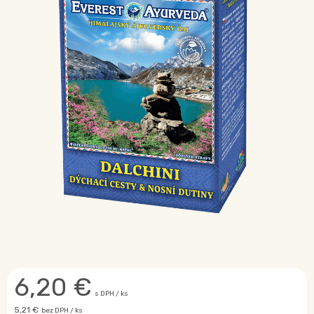
6,20
€
s DPH / ks
5,21 €
bez DPH / ks