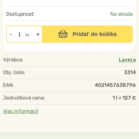
Dostupnosť:
Na sklade
Pridať do košíka
ks
Výrobca:
Lavera
Obj. čislo:
3314
EAN:
4021457638796
Jednotková cena:
1 l = 127 €
Viac informácií