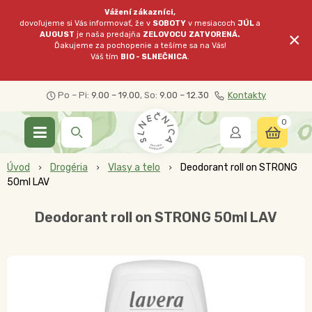
Vážení zákazníci,
dovoľujeme si Vás informovať, že v
SOBOTY
v mesiacoch
JÚL
a
×
AUGUST
je naša predajňa
ZELOVOCU
ZATVORENÁ.
Ďakujeme za pochopenie a tešíme sa na Vás!
Váš tím
BIO - SLNEČNICA
.
Po – Pi:
9.00 – 19.00
, So:
9.00 – 12.30
Kontakty
0
Úvod
Drogéria
Vlasy a telo
Deodorant roll on STRONG
50ml LAV
Deodorant roll on STRONG 50ml LAV