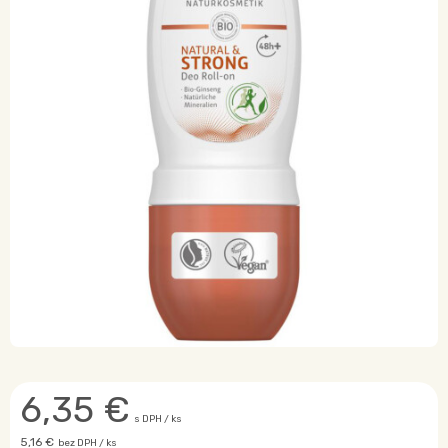
6,35
€
s DPH / ks
5,16 €
bez DPH / ks