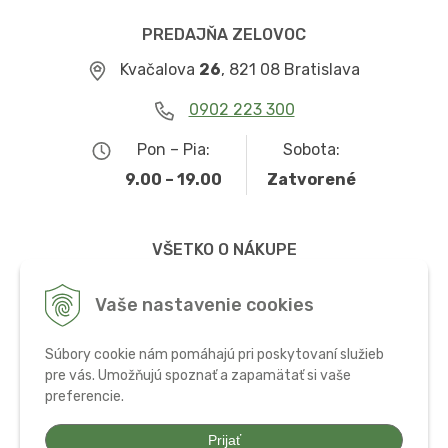
PREDAJŇA ZELOVOC
Kvačalova
26
, 821 08 Bratislava
0902 223 300
Pon – Pia:
Sobota:
9.00 – 19.00
Zatvorené
VŠETKO O NÁKUPE
Obchodné podmienky
Vaše nastavenie cookies
Možnosti dopravy a platby
Súbory cookie nám pomáhajú pri poskytovaní služieb
Ochrana osobných údajov
pre vás. Umožňujú spoznať a zapamätať si vaše
preferencie.
Používanie cookies
Prijať