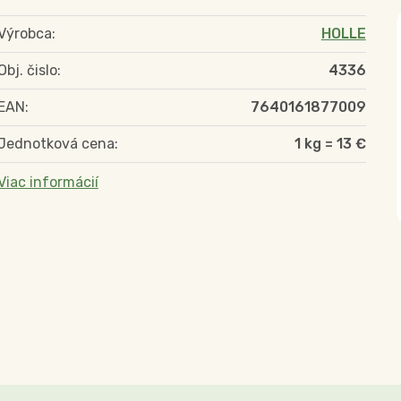
Výrobca:
HOLLE
Obj. čislo:
4336
EAN:
7640161877009
Jednotková cena:
1 kg = 13 €
Viac informácií