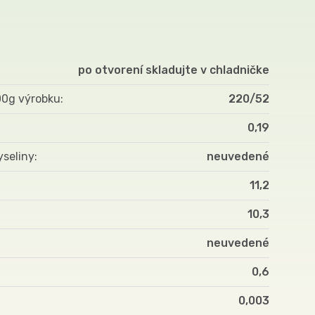
po otvorení skladujte v chladničke
00g výrobku
220/52
0,19
yseliny
neuvedené
11,2
10,3
neuvedené
0,6
0,003