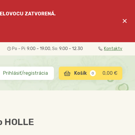
ELOVOCU
ZATVORENÁ.
×
Po – Pi:
9.00 – 19.00
, So:
9.00 – 12.30
Kontakty
Prihlásiť/registrácia
0,00 €
0
io HOLLE