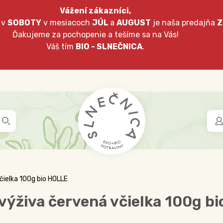
Vážení zákazníci,
 v
SOBOTY
v mesiacoch
JÚL
a
AUGUST
je naša predajňa
Z
Ďakujeme za pochopenie a tešíme sa na Vás!
Váš tím
BIO - SLNEČNICA
.
čielka 100g bio HOLLE
výživa červená včielka 100g b