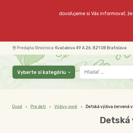
dovoľujeme si Vás informovať, že
Predajňa Slnečnica:
Kvačalova 49 A 26, 821 08 Bratislava
Vyberte si kategóriu
Úvod
Pre deti
Výživy, pyré
Detská výživa červená v
Detská 