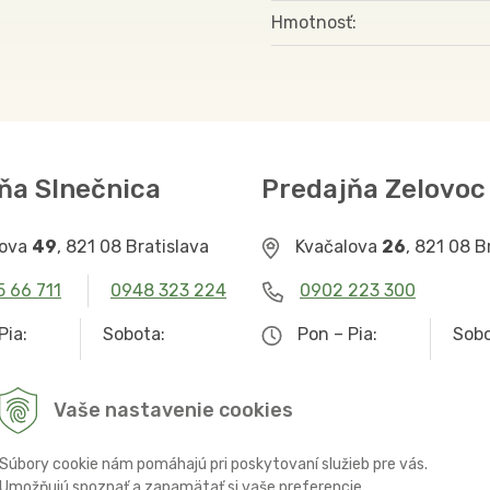
Hmotnosť
ňa Slnečnica
Predajňa Zelovoc
lova
49
, 821 08 Bratislava
Kvačalova
26
, 821 08 B
5 66 711
0948 323 224
0902 223 300
Pia:
Sobota:
Pon – Pia:
Sobo
– 19.00
9.00 – 12.30
9.00 – 19.00
Zat
Vaše nastavenie cookies
Súbory cookie nám pomáhajú pri poskytovaní služieb pre vás.
Umožňujú spoznať a zapamätať si vaše preferencie.