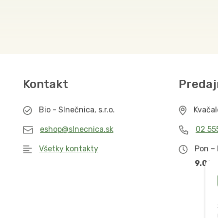
Kontakt
Predaj
Bio - Slnečnica, s.r.o.
Kvača
eshop@slnecnica.sk
02 55
Všetky kontakty
Pon – 
9.00 