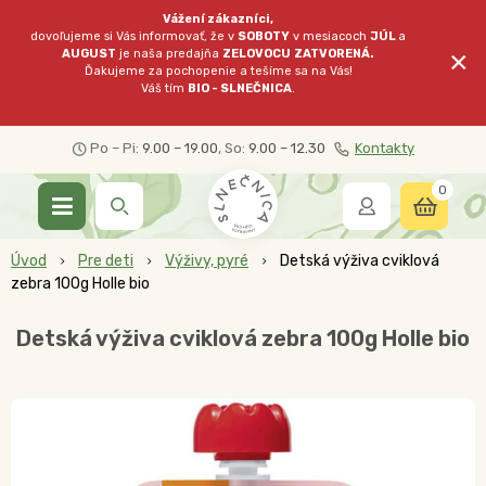
Vážení zákazníci,
dovoľujeme si Vás informovať, že v
SOBOTY
v mesiacoch
JÚL
a
×
AUGUST
je naša predajňa
ZELOVOCU
ZATVORENÁ.
Ďakujeme za pochopenie a tešíme sa na Vás!
Váš tím
BIO - SLNEČNICA
.
Po – Pi:
9.00 – 19.00
, So:
9.00 – 12.30
Kontakty
0
Úvod
Pre deti
Výživy, pyré
Detská výživa cviklová
zebra 100g Holle bio
Detská výživa cviklová zebra 100g Holle bio