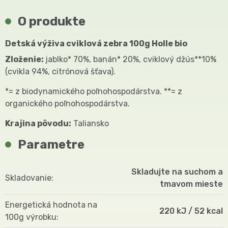
O produkte
Detská výživa cviklová zebra 100g Holle bio
Zloženie:
jablko* 70%, banán* 20%, cviklový džús**10%
(cvikla 94%, citrónová šťava).
*= z biodynamického poľnohospodárstva. **= z
organického poľnohospodárstva.
Krajina pôvodu:
Taliansko
Parametre
Skladujte na suchom a
Skladovanie
tmavom mieste
Energetická hodnota na
220 kJ / 52 kcal
100g výrobku