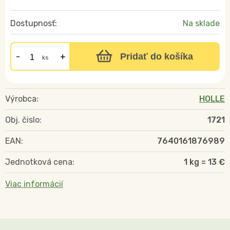
Dostupnosť:
Na sklade
Pridať do košíka
ks
Výrobca:
HOLLE
Obj. čislo:
1721
EAN:
7640161876989
Jednotková cena:
1 kg = 13 €
Viac informácií