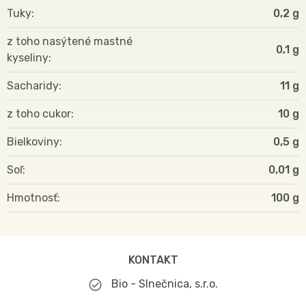
Tuky
0,2 g
z toho nasýtené mastné
0,1 g
kyseliny
Sacharidy
11 g
z toho cukor
10 g
Bielkoviny
0,5 g
Soľ
0,01 g
Hmotnosť
100
KONTAKT
Bio - Slnečnica, s.r.o.