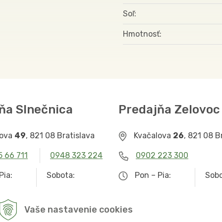
Soľ
Hmotnosť
ňa Slnečnica
Predajňa Zelovoc
lova
49
, 821 08 Bratislava
Kvačalova
26
, 821 08 B
5 66 711
0948 323 224
0902 223 300
Pia:
Sobota:
Pon – Pia:
Sobo
– 19.00
9.00 – 12.30
9.00 – 19.00
Zat
Vaše nastavenie cookies