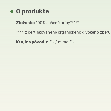
O produkte
Zloženie:
100% sušené hríby*****
*****z certifikovaného organického divokého zberu
Krajina pôvodu:
EU / mimo EU