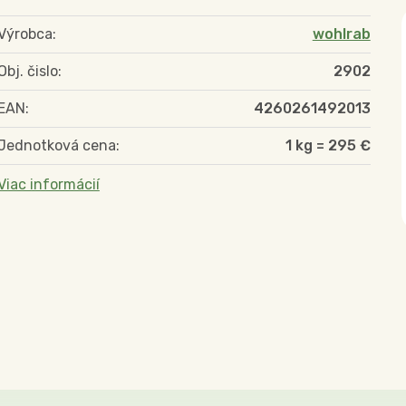
Výrobca:
wohlrab
Obj. čislo:
2902
EAN:
4260261492013
Jednotková cena:
1 kg = 295 €
Viac informácií