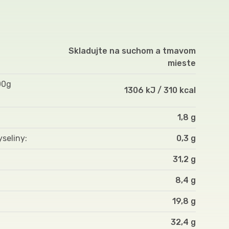
Skladujte na suchom a tmavom
mieste
00g
1306 kJ / 310 kcal
1,8 g
yseliny
0,3 g
31,2 g
8,4 g
19,8 g
32,4 g