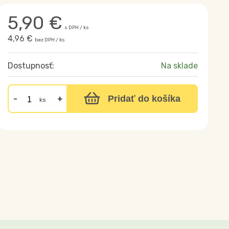
5,90
€
s DPH / ks
4,96 €
bez DPH / ks
Dostupnosť:
Na sklade
Pridať do košíka
ks