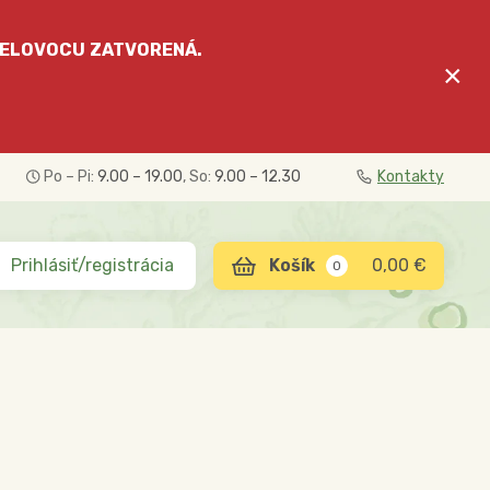
ELOVOCU
ZATVORENÁ.
×
Po – Pi:
9.00 – 19.00
, So:
9.00 – 12.30
Kontakty
Prihlásiť/registrácia
0,00 €
0