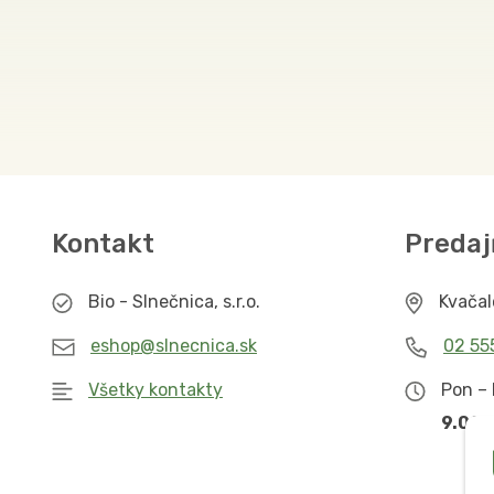
Kontakt
Predaj
Bio - Slnečnica, s.r.o.
Kvača
eshop@slnecnica.sk
02 55
Všetky kontakty
Pon – 
9.00 