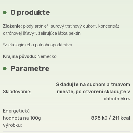
O produkte
Zloženie:
plody arónie*, surový trstinový cukor*, koncentrát
citrónovej šťavy*, želírujúca látka pektín
*z ekologického poľnohospodárstva
Krajina pôvodu:
Nemecko
Parametre
Skladujte na suchom a tmavom
Skladovanie
mieste, po otvorení skladujte v
chladničke.
Energetická
hodnota na 100g
895 kJ / 211 kcal
výrobku