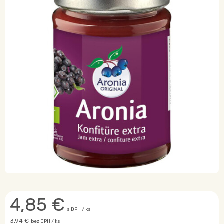
4,85
€
s DPH / ks
3,94 €
bez DPH / ks