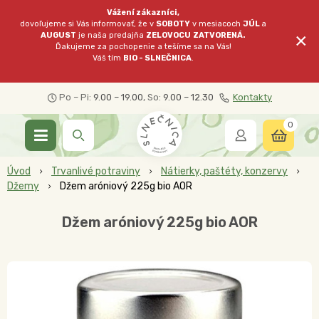
Vážení zákazníci,
dovoľujeme si Vás informovať, že v
SOBOTY
v mesiacoch
JÚL
a
×
AUGUST
je naša predajňa
ZELOVOCU
ZATVORENÁ.
Ďakujeme za pochopenie a tešíme sa na Vás!
Váš tím
BIO - SLNEČNICA
.
Po – Pi:
9.00 – 19.00
, So:
9.00 – 12.30
Kontakty
0
Úvod
Trvanlivé potraviny
Nátierky, paštéty, konzervy
Džemy
Džem aróniový 225g bio AOR
Džem aróniový 225g bio AOR