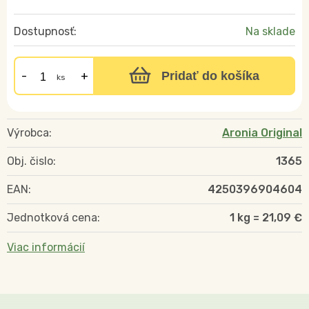
Dostupnosť:
Na sklade
Pridať do košíka
ks
Výrobca:
Aronia Original
Obj. čislo:
1365
EAN:
4250396904604
Jednotková cena:
1 kg = 21,09 €
Viac informácií