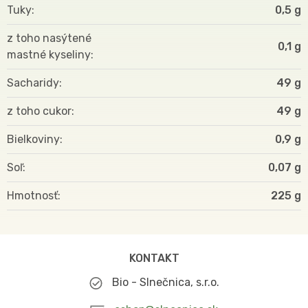
Tuky
0,5 g
z toho nasýtené
0,1 g
mastné kyseliny
Sacharidy
49 g
z toho cukor
49 g
Bielkoviny
0,9 g
Soľ
0,07 g
Hmotnosť
225
KONTAKT
Bio - Slnečnica, s.r.o.