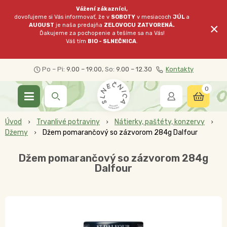
Vážení zákazníci,
dovoľujeme si Vás informovať, že v
SOBOTY
v mesiacoch
JÚL
a
×
AUGUST
je naša predajňa
ZELOVOCU
ZATVORENÁ.
Ďakujeme za pochopenie a tešíme sa na Vás!
Váš tím
BIO - SLNEČNICA
.
Po – Pi:
9.00 – 19.00
, So:
9.00 – 12.30
Kontakty
0
Úvod
Trvanlivé potraviny
Nátierky, paštéty, konzervy
Džemy
Džem pomarančový so zázvorom 284g Dalfour
Džem pomarančový so zázvorom 284g
Dalfour