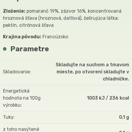
Zloženie:
pomaranč 19%, zázvor 16%, koncentrovaná
hroznová šťava (hroznová, datľová), želírujúca látka:
pektín, citrónová šťava
Krajina pôvodu:
Francúzsko
Parametre
Skladujte na suchom a tmavom
Skladovanie
mieste, po otvorení skladujte v
chladničke.
Energetická
hodnota na 100g
1003 kJ / 236 kcal
výrobku
Tuky
0,1 g
z toho nasýtené