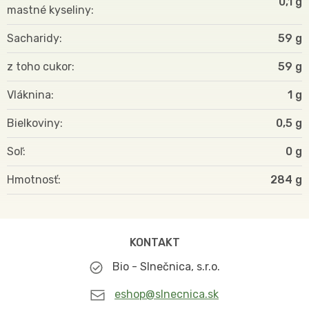
0,1 g
mastné kyseliny
Sacharidy
59 g
z toho cukor
59 g
Vláknina
1 g
Bielkoviny
0,5 g
Soľ
0 g
Hmotnosť
284
KONTAKT
Bio - Slnečnica, s.r.o.
eshop@slnecnica.sk