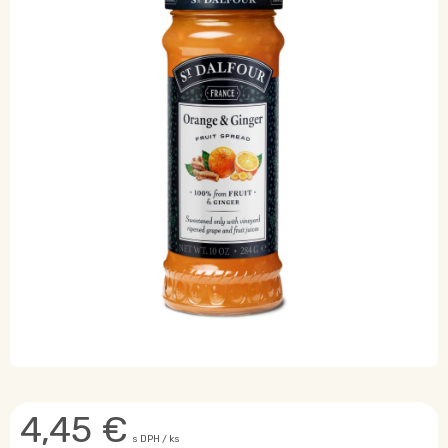
4,45
€
s DPH / ks