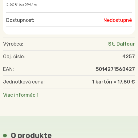
3,62 €
bez DPH / ks
Dostupnosť:
Nedostupné
Výrobca:
St. Dalfour
Obj. čislo:
4257
EAN:
5014271560427
Jednotková cena:
1 kartón = 17,80 €
Viac informácií
O produkte