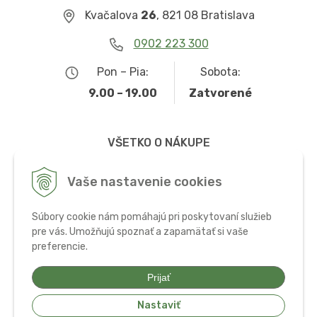
Kvačalova
26
, 821 08 Bratislava
0902 223 300
Pon – Pia:
Sobota:
9.00 – 19.00
Zatvorené
VŠETKO O NÁKUPE
Obchodné podmienky
Vaše nastavenie cookies
Možnosti dopravy a platby
Súbory cookie nám pomáhajú pri poskytovaní služieb
Ochrana osobných údajov
pre vás. Umožňujú spoznať a zapamätať si vaše
preferencie.
Používanie cookies
Prijať
Nastaviť