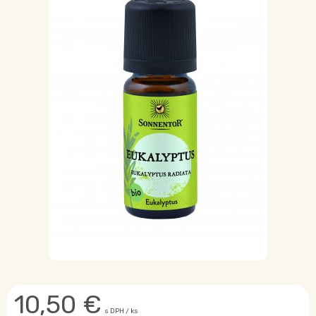
10,50
€
s DPH / ks