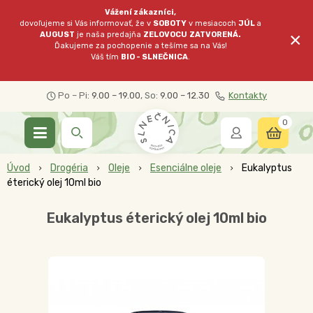
Vážení zákazníci,
dovoľujeme si Vás informovať, že v
SOBOTY
v mesiacoch
JÚL
a
×
AUGUST
je naša predajňa
ZELOVOCU
ZATVORENÁ.
Ďakujeme za pochopenie a tešíme sa na Vás!
Váš tím
BIO - SLNEČNICA
.
Po – Pi:
9.00 – 19.00
, So:
9.00 – 12.30
Kontakty
0
Úvod
Drogéria
Oleje
Esenciálne oleje
Eukalyptus
éterický olej 10ml bio
Eukalyptus éterický olej 10ml bio