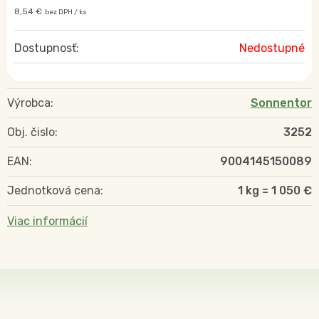
8,54 €
bez DPH / ks
Dostupnosť:
Nedostupné
Výrobca:
Sonnentor
Obj. čislo:
3252
EAN:
9004145150089
Jednotková cena:
1 kg = 1 050 €
Viac informácií