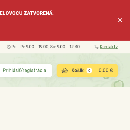
ELOVOCU
ZATVORENÁ.
×
Po – Pi:
9.00 – 19.00
, So:
9.00 – 12.30
Kontakty
Prihlásiť/registrácia
0,00 €
0