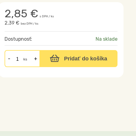
2,85
€
s DPH / ks
2,39 €
bez DPH / ks
Dostupnosť:
Na sklade
Pridať do košíka
ks