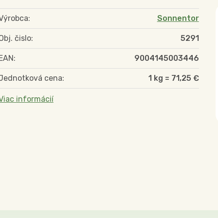
Výrobca:
Sonnentor
Obj. čislo:
5291
EAN:
9004145003446
Jednotková cena:
1 kg = 71,25 €
Viac informácií