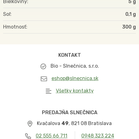
Bielkoviny
5 g
Soľ
0,1 g
Hmotnosť
300
KONTAKT
Bio - Slnečnica, s.r.o.
eshop@slnecnica.sk
Všetky kontakty
PREDAJŇA SLNEČNICA
Kvačalova
49
, 821 08 Bratislava
02 555 66 711
0948 323 224