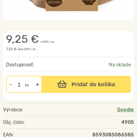
9,25
€
s DPH / ks
7,52 €
bez DPH / ks
Dostupnosť:
Na sklade
Pridať do košíka
ks
Výrobca:
Goodie
Obj. čislo:
4905
EAN:
8593085086585