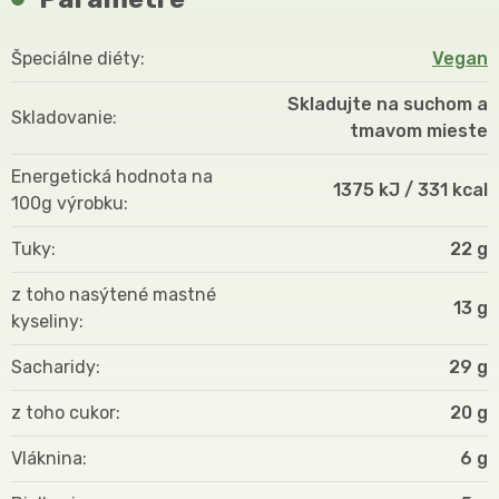
Špeciálne diéty
Vegan
Skladujte na suchom a
Skladovanie
tmavom mieste
Energetická hodnota na
1375 kJ / 331 kcal
100g výrobku
Tuky
22 g
z toho nasýtené mastné
13 g
kyseliny
Sacharidy
29 g
z toho cukor
20 g
Vláknina
6 g