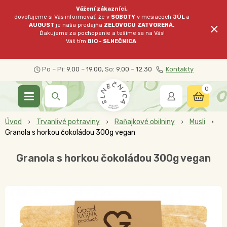
Vážení zákazníci,
dovoľujeme si Vás informovať, že v
SOBOTY
v mesiacoch
JÚL
a
×
AUGUST
je naša predajňa
ZELOVOCU
ZATVORENÁ.
Ďakujeme za pochopenie a tešíme sa na Vás!
Váš tím
BIO - SLNEČNICA
.
Po – Pi:
9.00 – 19.00
, So:
9.00 – 12.30
Kontakty
0
Úvod
Trvanlivé potraviny
Raňajkové obilniny
Musli
Granola s horkou čokoládou 300g vegan
Granola s horkou čokoládou 300g vegan