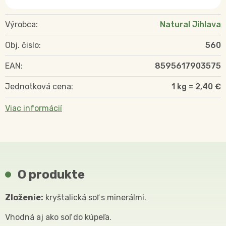
Výrobca:
Natural Jihlava
Obj. čislo:
560
EAN:
8595617903575
Jednotková cena:
1 kg = 2,40 €
Viac informácií
O produkte
Zloženie:
kryštalická soľ s minerálmi.
Vhodná aj ako soľ do kúpeľa.