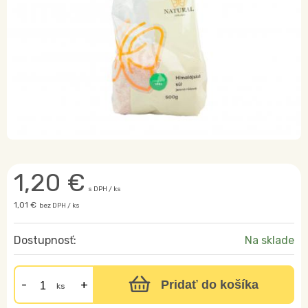
1,20
€
s DPH / ks
1,01 €
bez DPH / ks
Dostupnosť:
Na sklade
Pridať do košíka
ks