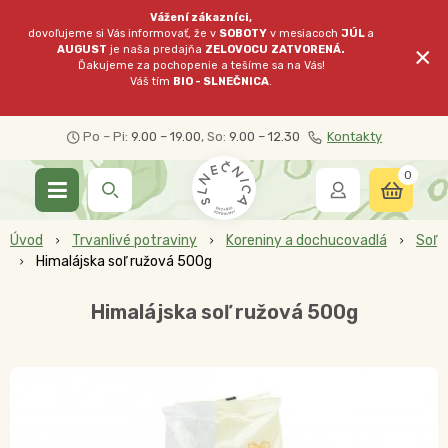
Vážení zákazníci,
dovoľujeme si Vás informovať, že v
SOBOTY
v mesiacoch
JÚL
a
×
AUGUST
je naša predajňa
ZELOVOCU
ZATVORENÁ.
Ďakujeme za pochopenie a tešíme sa na Vás!
Váš tím
BIO - SLNEČNICA
.
Po – Pi:
9.00 – 19.00
, So:
9.00 – 12.30
Kontakty
0
Úvod
Trvanlivé potraviny
Koreniny a dochucovadlá
Soľ
Himalájska soľ ružová 500g
Himalájska soľ ružová 500g