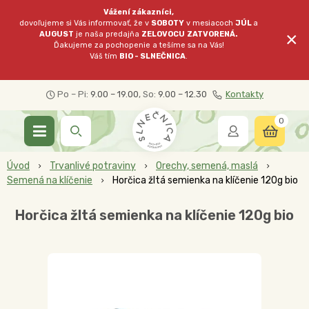
Vážení zákazníci,
dovoľujeme si Vás informovať, že v
SOBOTY
v mesiacoch
JÚL
a
×
AUGUST
je naša predajňa
ZELOVOCU
ZATVORENÁ.
Ďakujeme za pochopenie a tešíme sa na Vás!
Váš tím
BIO - SLNEČNICA
.
Po – Pi:
9.00 – 19.00
, So:
9.00 – 12.30
Kontakty
0
Úvod
Trvanlivé potraviny
Orechy, semená, maslá
Semená na klíčenie
Horčica žltá semienka na klíčenie 120g bio
Horčica žltá semienka na klíčenie 120g bio