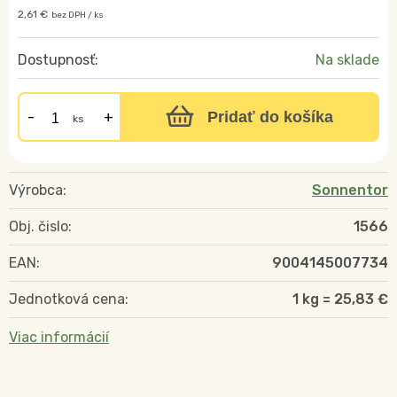
2,61 €
bez DPH / ks
Dostupnosť:
Na sklade
Pridať do košíka
ks
Výrobca:
Sonnentor
Obj. čislo:
1566
EAN:
9004145007734
Jednotková cena:
1 kg = 25,83 €
Viac informácií