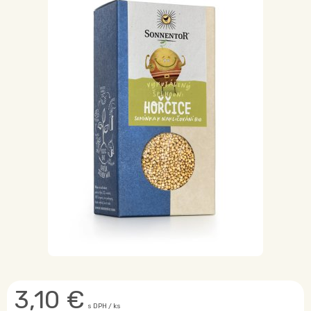
3,10
€
s DPH / ks