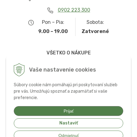
0902 223 300
Pon – Pia:
Sobota:
9.00 – 19.00
Zatvorené
VŠETKO O NÁKUPE
Obchodné podmienky
Vaše nastavenie cookies
Možnosti dopravy a platby
Súbory cookie nám pomáhajú pri poskytovaní služieb
Ochrana osobných údajov
pre vás. Umožňujú spoznať a zapamätať si vaše
preferencie.
Používanie cookies
Prijať
Nastaviť
© 2026 Bio potraviny, zdravá výživa a doplnky •
tvorba eshopu cez
Odmietnuť