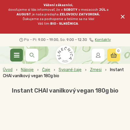
Vážení zákazníci,
dovoľujeme si Vás informovať, že v
SOBOTY
v mesiacoch
JÚL
a
×
AUGUST
je naša predajňa
ZELOVOCU
ZATVORENÁ.
Ďakujeme za pochopenie a tešíme sa na Vás!
Váš tím
BIO - SLNEČNICA
.
Po – Pi:
9.00 – 19.00
, So:
9.00 – 12.30
Kontakty
0
Úvod
Nápoje
Čaje
Sypané čaje
Zmesi
Instant
CHAI vanilkový vegan 180g bio
Instant CHAI vanilkový vegan 180g bio