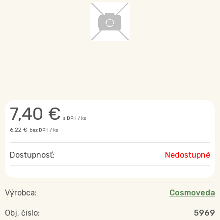
7,40
€
s DPH / ks
6,22 €
bez DPH / ks
Dostupnosť:
Nedostupné
Výrobca:
Cosmoveda
Obj. čislo:
5969