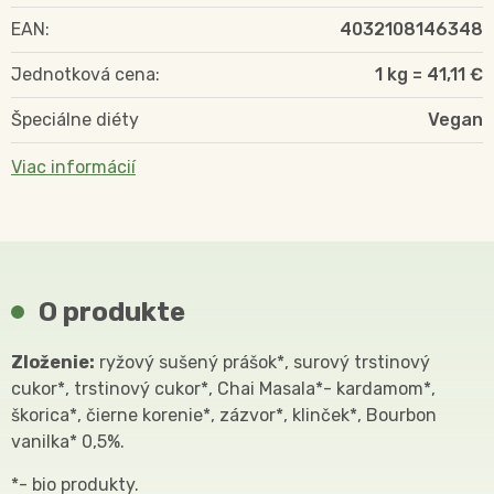
EAN:
4032108146348
Jednotková cena:
1 kg = 41,11 €
Špeciálne diéty
Vegan
Viac informácií
O produkte
Zloženie:
ryžový sušený prášok*, surový trstinový
cukor*, trstinový cukor*, Chai Masala*- kardamom*,
škorica*, čierne korenie*, zázvor*, klinček*, Bourbon
vanilka* 0,5%.
*- bio produkty.